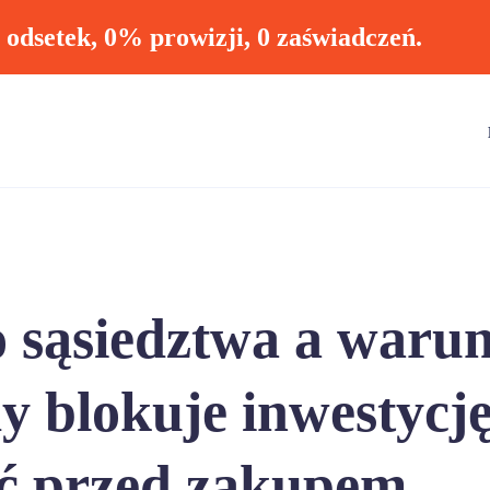
ł odsetek, 0% prowizji, 0 zaświadczeń.
 sąsiedztwa a warun
 blokuje inwestycję
ić przed zakupem