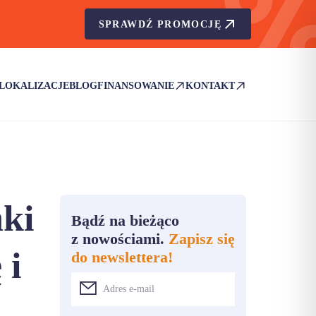
SPRAWDŹ PROMOCJĘ
LOKALIZACJE
BLOG
FINANSOWANIE
KONTAKT
(OTWIERA SIĘ W NOWEJ KARCIE)
(OTWIERA SIĘ W NOWEJ KA
ki
Bądź na bieżąco
z nowościami.
Zapisz się
 i
do newslettera!