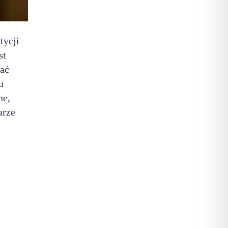
tycji
st
zać
u
ne,
arze