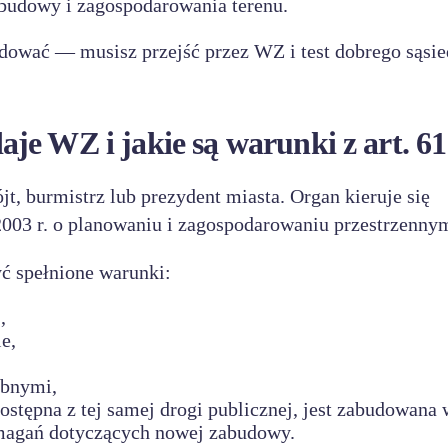
abudowy i zagospodarowania terenu.
udować — musisz przejść przez WZ i test dobrego sąsie
je WZ i jakie są warunki z art. 61
, burmistrz lub prezydent miasta. Organ kieruje się
2003 r. o planowaniu i zagospodarowaniu przestrzenny
ć spełnione warunki:
,
e,
ębnymi,
dostępna z tej samej drogi publicznej, jest zabudowana 
magań dotyczących nowej zabudowy.