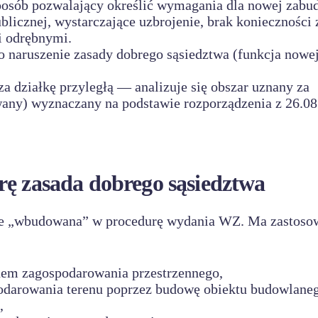
posób pozwalający określić wymagania dla nowej zabu
ublicznej, wystarczające uzbrojenie, brak konieczności
i odrębnymi.
naruszenie zasady dobrego sąsiedztwa (funkcja nowe
za działkę przyległą — analizuje się obszar uznany za
owany) wyznaczany na podstawie rozporządzenia z 26.0
rę zasada dobrego sąsiedztwa
nie „wbudowana” w procedurę wydania WZ. Ma zastoso
anem zagospodarowania przestrzennego,
odarowania terenu poprzez budowę obiektu budowlaneg
,