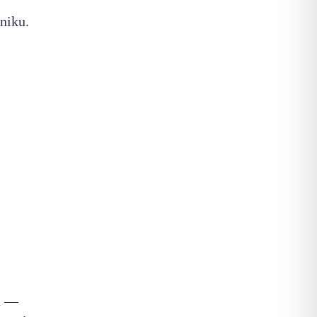
niku.
a —