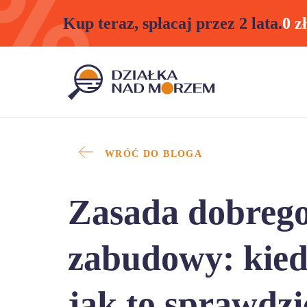
Kup teraz, spłacaj przez 2 lata.
0 z
WRÓĆ DO BLOGA
Zasada dobrego
zabudowy: kiedy
jak to sprawdz