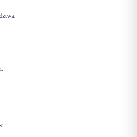
dztwa.
m.
w