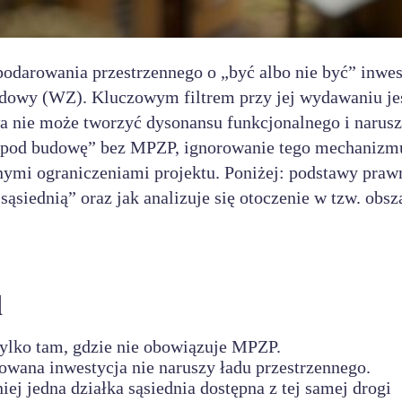
odarowania przestrzennego o „być albo nie być” inwes
udowy (WZ). Kluczowym filtrem przy jej wydawaniu je
a nie może tworzyć dysonansu funkcjonalnego i narus
nt „pod budowę” bez MPZP, ignorowanie tego mechanizm
ymi ograniczeniami projektu. Poniżej: podstawy praw
 sąsiednią” oraz jak analizuje się otoczenie w tzw. obsz
d
ylko tam, gdzie nie obowiązuje MPZP.
owana inwestycja nie naruszy ładu przestrzennego.
ej jedna działka sąsiednia dostępna z tej samej drogi