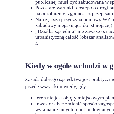
publicznej musi być zabudowana w s
Pozostałe warunki: dostęp do drogi p
na odrolnienie, zgodność z przepisam
Najczęstsza przyczyna odmowy WZ to 
zabudowy niepasująca do istniejącej).
„Działka sąsiednia” nie zawsze oznac
urbanistyczną całość (obszar analiz
r.
Kiedy w ogóle wchodzi w g
Zasada dobrego sąsiedztwa jest praktycz
przede wszystkim wtedy, gdy:
teren nie jest objęty miejscowym pl
inwestor chce zmienić sposób zagosp
wykonanie innych robót budowlanych