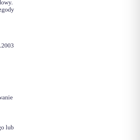
dowy.
 zgody
j
8.2003
wanie
o lub