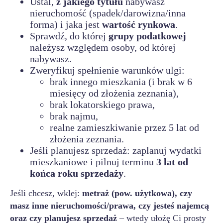
Ustal,
z jakiego tytułu
nabywasz
nieruchomość (spadek/darowizna/inna
forma) i jaka jest
wartość rynkowa
.
Sprawdź, do której
grupy podatkowej
należysz względem osoby, od której
nabywasz.
Zweryfikuj spełnienie warunków ulgi:
brak innego mieszkania (i brak w 6
miesięcy od złożenia zeznania),
brak lokatorskiego prawa,
brak najmu,
realne zamieszkiwanie przez 5 lat od
złożenia zeznania.
Jeśli planujesz sprzedaż: zaplanuj wydatki
mieszkaniowe i pilnuj terminu
3 lat od
końca roku sprzedaży
.
Jeśli chcesz, wklej:
metraż (pow. użytkowa), czy
masz inne nieruchomości/prawa, czy jesteś najemcą
oraz czy planujesz sprzedaż
– wtedy ułożę Ci prosty