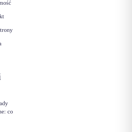
omość
kt
strony
a
i
sady
ne: co