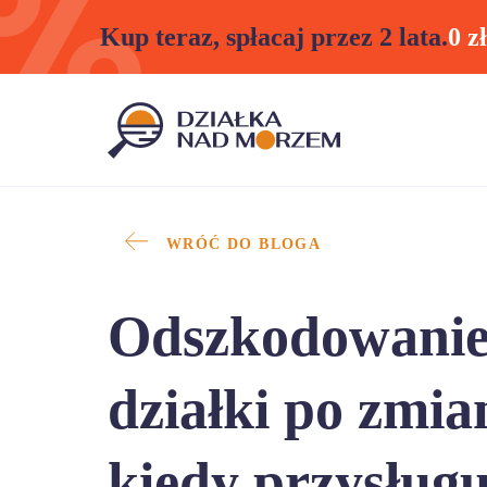
Kup teraz, spłacaj przez 2 lata.
0 z
WRÓĆ DO BLOGA
Odszkodowanie 
działki po zmia
kiedy przysługuj