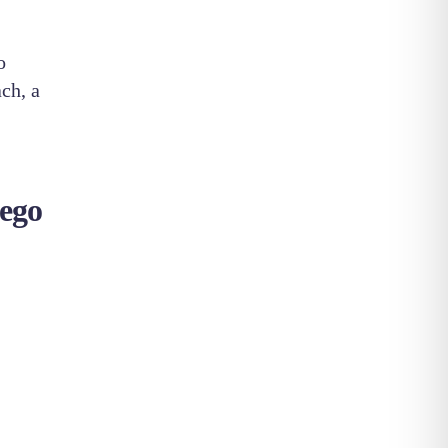
o
ch, a
wego