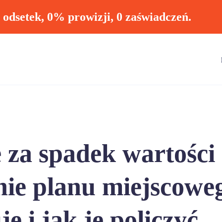
ł odsetek, 0% prowizji, 0 zaświadczeń.
za spadek wartości
nie planu miejscowe
e i jak je policzyć