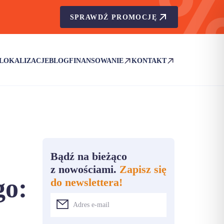
SPRAWDŹ PROMOCJĘ
LOKALIZACJE
BLOG
FINANSOWANIE
KONTAKT
(OTWIERA SIĘ W NOWEJ KARCIE)
(OTWIERA SIĘ W NOWEJ KA
Bądź na bieżąco
z nowościami.
Zapisz się
go:
do newslettera!