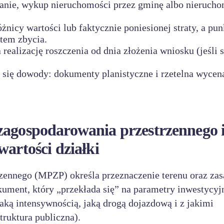
wanie, wykup nieruchomości przez gminę albo nieruch
icy wartości lub faktycznie poniesionej straty, a pun
tem zbycia.
ealizację roszczenia od dnia złożenia wniosku (jeśli 
zą się dowody: dokumenty planistyczne i rzetelna wycen
zagospodarowania przestrzennego 
wartości działki
zennego (MPZP) określa przeznaczenie terenu oraz za
ument, który „przekłada się” na parametry inwestycyj
aką intensywnością, jaką drogą dojazdową i z jakimi
truktura publiczna).