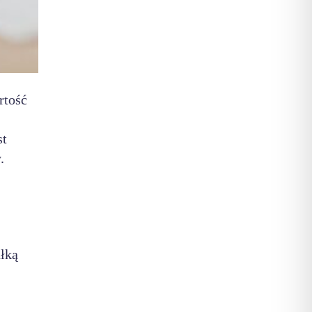
rtość
st
.
ałką