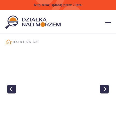
Kup teraz, spłacaj przez 2 lata.
STRONA GŁÓWNA
DZIAŁKA A86