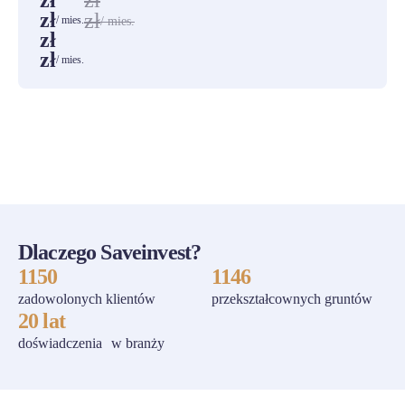
zł
zł
zł
zł
/ mies.
/ mies.
zł
zł
/ mies.
ZOBACZ WSZYSTKIE
Dlaczego Saveinvest?
1150
1146
zadowolonych klientów
przekształcownych gruntów
20 lat
doświadczenia w branży