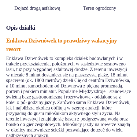
Dojazd drogą asfaltową
Teren ogrodzony
Opis działki
Enklawa Dziwnówek to prawdziwy wakacyjny
resort
Enklawa Dziwnówek to kompleks działek budowlanych i w
trakcie przekształcenia, położonych w sąsiedztwie sosnowego
lasu, tuż przy wygodnej asfaltowej drodze. Z terenu inwestycji
w niecałe 8 minut dostaniesz się na piaszczystą plażę, 18 minut
spacerem (ok. 1800 metrów) dzieli Cię od centróm Dziwnówka,
a 10 minut samochodem od Dziwnowa z piękną promenadą,
portem i parkiem miniatur. Popularne Międzyzdroje - stanowiące
świetną bazę gastronomiczną i rozrywkową - oddalone są z
kolei o pół godziny jazdy. Zarówno sama Enklawa Dziwnówek,
jak i najbliższa okolica obfitują w szereg atrakcji, które
przypadną do gustu miłośnikom aktywnego stylu życia. Na
terenie inwestycji znajduje się basen z podgrzewaną wodą oraz
boisko do gier zespołowych. Miłośnicy jazdy na rowerze znajdą
w okolicy malownicze ścieżki pozwalające dotrzeć do wielu
nadbrzeżnych atrakcji.