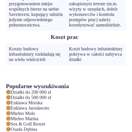
przygotowaniem miejsc
zakupionym terenie (m.in.
wspólnych bierze na siebie
wizyty w urzędach, dobór
Saveinvest, kupujący udziela
wykonawców i kontrola
jedynie odpowiedniego
postępów prac) należy
pełnomocnictwa.
koordynować samodzielnie.
Koszt prac
Koszty budowy
Koszt budowy infrastruktury
infrastruktury rozkładają się
pokrywa w całości nabywca
na wielu właścicieli
działki
Popularne wyszukiwania
Działki do 200 000 zł
Działki do 500 000 zł
Enklawa Morska
Enklawa Jarosławiec
Mielno Molo
Mielno Marina
Sea & Golf Resort
Osada Dębina