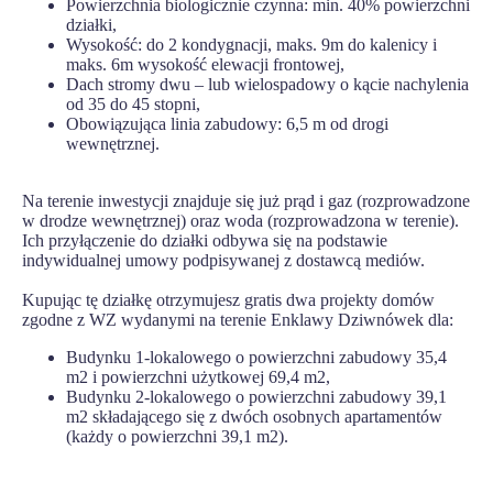
Powierzchnia biologicznie czynna: min. 40% powierzchni
działki,
Wysokość: do 2 kondygnacji, maks. 9m do kalenicy i
maks. 6m wysokość elewacji frontowej,
Dach stromy dwu – lub wielospadowy o kącie nachylenia
od 35 do 45 stopni,
Obowiązująca linia zabudowy: 6,5 m od drogi
wewnętrznej.
Na terenie inwestycji znajduje się już prąd i gaz (rozprowadzone
w drodze wewnętrznej) oraz woda (rozprowadzona w terenie).
Ich przyłączenie do działki odbywa się na podstawie
indywidualnej umowy podpisywanej z dostawcą mediów.
Kupując tę działkę otrzymujesz gratis dwa projekty domów
zgodne z WZ wydanymi na terenie Enklawy Dziwnówek dla:
Budynku 1-lokalowego o powierzchni zabudowy 35,4
m2 i powierzchni użytkowej 69,4 m2,
Budynku 2-lokalowego o powierzchni zabudowy 39,1
m2 składającego się z dwóch osobnych apartamentów
(każdy o powierzchni 39,1 m2).