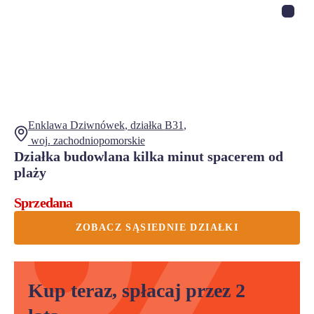
Enklawa Dziwnówek
, działka
B31
,
woj.
zachodniopomorskie
Działka budowlana kilka minut spacerem od
plaży
Sprzedana
ZOBACZ SĄSIEDNIE DZIAŁKI
Kup teraz, spłacaj przez 2