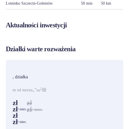
Lotnisko Szczecin-Goleniów
50 min
50 km
Aktualności inwestycji
Działki warte rozważenia
PROMOCJA
, działka
2
m od morza
m
zł
zł
zł
zł
/ mies.
/ mies.
zł
zł
/ mies.