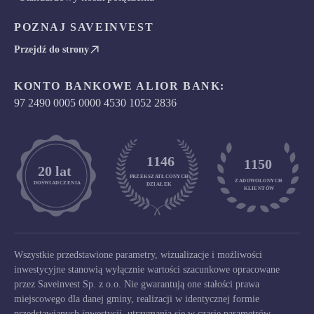
POZNAJ SAVEINVEST
Przejdź do strony
KONTO BANKOWE ALIOR BANK:
97 2490 0005 0000 4530 1052 2836
1146
1150
	20 lat
PRZEKSZATŁCONYCH
ZADOWOLONYCH

DOŚWIADCZENIA
DZIAŁEK
KLIENTÓW
Wszystkie przedstawione parametry, wizualizacje i możliwości
inwestycyjne stanowią wyłącznie wartości szacunkowe opracowane
przez Saveinvest Sp. z o.o. Nie gwarantują one stałości prawa
miejscowego dla danej gminy, realizacji w identycznej formie
przedstawianych inwestycji, utrzymania się w czasie parametrów