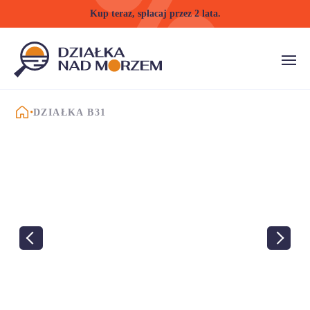
Kup teraz, spłacaj przez 2 lata.
STRONA GŁÓWNA
DZIAŁKA B31