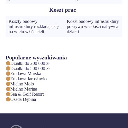
Koszt prac
Koszty budowy
Koszt budowy infrastruktury
infrastruktury rozkładają się
pokrywa w całości nabywca
na wielu właścicieli
działki
Popularne wyszukiwania
Działki do 200 000 zł
Działki do 500 000 zł
Enklawa Morska
Enklawa Jarosławiec
Mielno Molo
Mielno Marina
Sea & Golf Resort
Osada Dębina