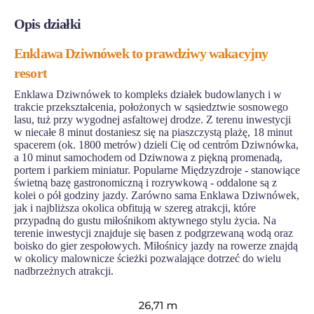
Opis działki
Enklawa Dziwnówek to prawdziwy wakacyjny
resort
Enklawa Dziwnówek to kompleks działek budowlanych i w
trakcie przekształcenia, położonych w sąsiedztwie sosnowego
lasu, tuż przy wygodnej asfaltowej drodze. Z terenu inwestycji
w niecałe 8 minut dostaniesz się na piaszczystą plażę, 18 minut
spacerem (ok. 1800 metrów) dzieli Cię od centróm Dziwnówka,
a 10 minut samochodem od Dziwnowa z piękną promenadą,
portem i parkiem miniatur. Popularne Międzyzdroje - stanowiące
świetną bazę gastronomiczną i rozrywkową - oddalone są z
kolei o pół godziny jazdy. Zarówno sama Enklawa Dziwnówek,
jak i najbliższa okolica obfitują w szereg atrakcji, które
przypadną do gustu miłośnikom aktywnego stylu życia. Na
terenie inwestycji znajduje się basen z podgrzewaną wodą oraz
boisko do gier zespołowych. Miłośnicy jazdy na rowerze znajdą
w okolicy malownicze ścieżki pozwalające dotrzeć do wielu
nadbrzeżnych atrakcji.