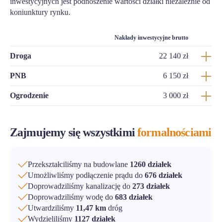
inwestycyjnych jest podnoszenie wartości działki niezależnie od
koniunktury rynku.
Nakłady inwestycyjne brutto
Droga
22 140 zł
PNB
6 150 zł
Ogrodzenie
3 000 zł
Zajmujemy się wszystkimi
formalnościami
Przekształciliśmy na budowlane
1260 działek
Umożliwliśmy podłączenie prądu do
676 działek
Doprowadziliśmy kanalizację do
273 działek
Doprowadziliśmy wodę do
683 działek
Utwardziliśmy
11,47 km
dróg
Wydzieliliśmy
1127 działek