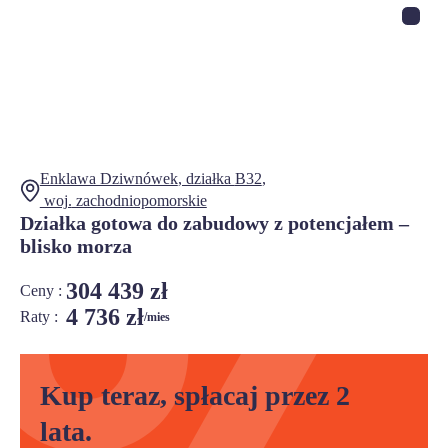
Enklawa Dziwnówek
, działka
B32
,
woj.
zachodniopomorskie
Działka gotowa do zabudowy z potencjałem –
blisko morza
304 439 zł
Ceny :
4 736 zł
Raty :
/mies
Kup teraz, spłacaj przez 2
lata.