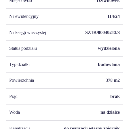
Miejscowość
Dziwnówek
Nr ewidencyjny
114/24
Nr księgi wieczystej
SZ1K/00040213/3
Status podziału
wydzielona
Typ działki
budowlana
Powierzchnia
378
m2
Prąd
brak
Woda
na działce
Kanalizacja
do realizacji własny zbiornik