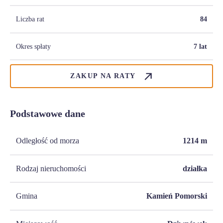
Liczba rat
84
Okres spłaty
7 lat
ZAKUP NA RATY
Podstawowe dane
Odległość od morza
1214
m
Rodzaj nieruchomości
działka
Gmina
Kamień Pomorski