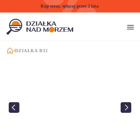
Kup teraz, spłacaj przez 2 lata.
STRONA GŁÓWNA
DZIAŁKA B32