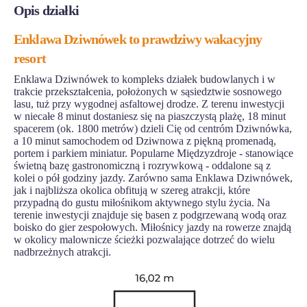
Opis działki
Enklawa Dziwnówek to prawdziwy wakacyjny
resort
Enklawa Dziwnówek to kompleks działek budowlanych i w
trakcie przekształcenia, położonych w sąsiedztwie sosnowego
lasu, tuż przy wygodnej asfaltowej drodze. Z terenu inwestycji
w niecałe 8 minut dostaniesz się na piaszczystą plażę, 18 minut
spacerem (ok. 1800 metrów) dzieli Cię od centróm Dziwnówka,
a 10 minut samochodem od Dziwnowa z piękną promenadą,
portem i parkiem miniatur. Popularne Międzyzdroje - stanowiące
świetną bazę gastronomiczną i rozrywkową - oddalone są z
kolei o pół godziny jazdy. Zarówno sama Enklawa Dziwnówek,
jak i najbliższa okolica obfitują w szereg atrakcji, które
przypadną do gustu miłośnikom aktywnego stylu życia. Na
terenie inwestycji znajduje się basen z podgrzewaną wodą oraz
boisko do gier zespołowych. Miłośnicy jazdy na rowerze znajdą
w okolicy malownicze ścieżki pozwalające dotrzeć do wielu
nadbrzeżnych atrakcji.