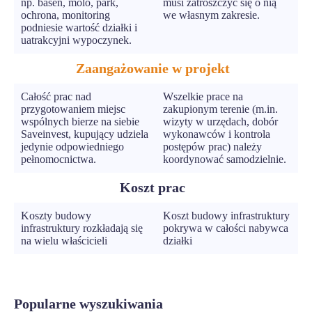
np. basen, molo, park,
musi zatroszczyć się o nią
ochrona, monitoring
we własnym zakresie.
podniesie wartość działki i
uatrakcyjni wypoczynek.
Zaangażowanie w projekt
Całość prac nad
Wszelkie prace na
przygotowaniem miejsc
zakupionym terenie (m.in.
wspólnych bierze na siebie
wizyty w urzędach, dobór
Saveinvest, kupujący udziela
wykonawców i kontrola
jedynie odpowiedniego
postępów prac) należy
pełnomocnictwa.
koordynować samodzielnie.
Koszt prac
Koszty budowy
Koszt budowy infrastruktury
infrastruktury rozkładają się
pokrywa w całości nabywca
na wielu właścicieli
działki
Popularne wyszukiwania