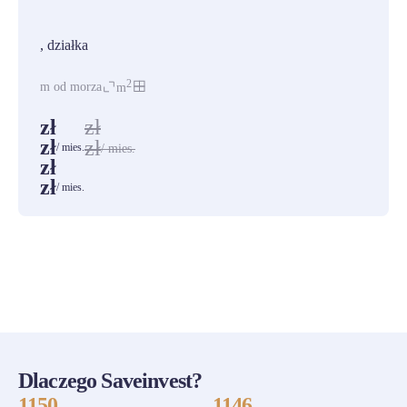
PROMOCJA
, działka
2
m od morza
m
zł
zł
zł
zł
/ mies.
/ mies.
zł
zł
/ mies.
ZOBACZ WSZYSTKIE
Dlaczego Saveinvest?
1150
1146