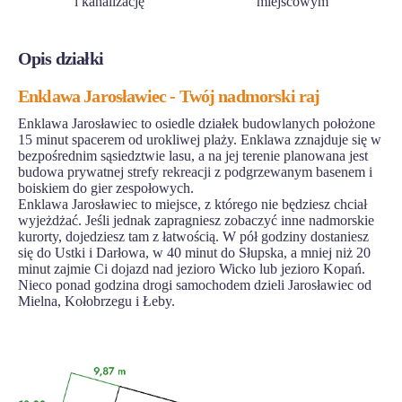
i kanalizację
miejscowym
Opis działki
Enklawa Jarosławiec - Twój nadmorski raj
Enklawa Jarosławiec to osiedle działek budowlanych położone
15 minut spacerem od urokliwej plaży. Enklawa zznajduje się w
bezpośrednim sąsiedztwie lasu, a na jej terenie planowana jest
budowa prywatnej strefy rekreacji z podgrzewanym basenem i
boiskiem do gier zespołowych.
Enklawa Jarosławiec to miejsce, z którego nie będziesz chciał
wyjeżdżać. Jeśli jednak zapragniesz zobaczyć inne nadmorskie
kurorty, dojedziesz tam z łatwością. W pół godziny dostaniesz
się do Ustki i Darłowa, w 40 minut do Słupska, a mniej niż 20
minut zajmie Ci dojazd nad jezioro Wicko lub jezioro Kopań.
Nieco ponad godzina drogi samochodem dzieli Jarosławiec od
Mielna, Kołobrzegu i Łeby.