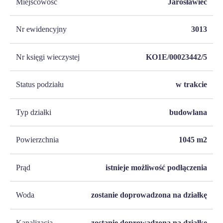
Miejscowość
Jarosławiec
Nr ewidencyjny
3013
Nr księgi wieczystej
KO1E/00023442/5
Status podziału
w trakcie
Typ działki
budowlana
Powierzchnia
1045
m2
Prąd
istnieje możliwość podłączenia
Woda
zostanie doprowadzona na działkę
Kanalizacja
zostanie doprowadzona na działkę