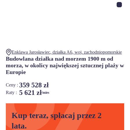
Enklawa Jarosławiec
, działka
A6
,
woj.
zachodniopomorskie
Budowlana działka nad morzem 1900 m od
morza, w okolicy największej sztucznej plaży w
Europie
359 528 zł
Ceny :
5 621 zł
Raty :
/mies
Kup teraz, spłacaj przez 2
lata.