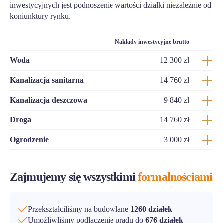
inwestycyjnych jest podnoszenie wartości działki niezależnie od
koniunktury rynku.
Nakłady inwestycyjne brutto
Woda
12 300 zł
Kanalizacja sanitarna
14 760 zł
Kanalizacja deszczowa
9 840 zł
Droga
14 760 zł
Ogrodzenie
3 000 zł
Zajmujemy się wszystkimi
formalnościami
Przekształciliśmy na budowlane
1260 działek
Umożliwliśmy podłączenie prądu do
676 działek