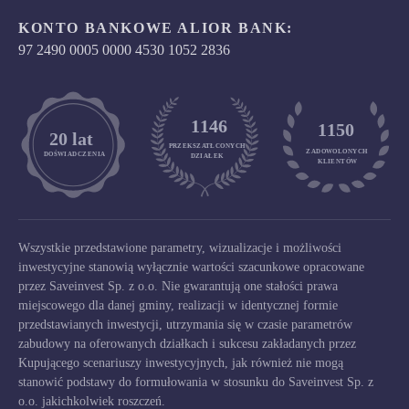
KONTO BANKOWE ALIOR BANK:
97 2490 0005 0000 4530 1052 2836
1146
1150
	20 lat
PRZEKSZATŁCONYCH
ZADOWOLONYCH

DOŚWIADCZENIA
DZIAŁEK
KLIENTÓW
Wszystkie przedstawione parametry, wizualizacje i możliwości
inwestycyjne stanowią wyłącznie wartości szacunkowe opracowane
przez Saveinvest Sp. z o.o. Nie gwarantują one stałości prawa
miejscowego dla danej gminy, realizacji w identycznej formie
przedstawianych inwestycji, utrzymania się w czasie parametrów
zabudowy na oferowanych działkach i sukcesu zakładanych przez
Kupującego scenariuszy inwestycyjnych, jak również nie mogą
stanowić podstawy do formułowania w stosunku do Saveinvest Sp. z
o.o. jakichkolwiek roszczeń.