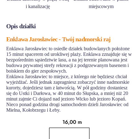
i kanalizację
miejscowym
Opis działki
Enklawa Jarosławiec - Twój nadmorski raj
Enklawa Jarosławiec to osiedle działek budowlanych położone
15 minut spacerem od urokliwej plaży. Enklawa zznajduje się w
bezpośrednim sąsiedztwie lasu, a na jej terenie planowana jest
budowa prywatnej strefy rekreacji z podgrzewanym basenem i
boiskiem do gier zespołowych.
Enklawa Jarosławiec to miejsce, z którego nie będziesz chciał
wyjeżdżać. Jeśli jednak zapragniesz zobaczyć inne nadmorskie
kurorty, dojedziesz tam z łatwością. W pół godziny dostaniesz
się do Ustki i Darłowa, w 40 minut do Słupska, a mniej niż 20
minut zajmie Ci dojazd nad jezioro Wicko lub jezioro Kopań.
Nieco ponad godzina drogi samochodem dzieli Jarosławiec od
Mielna, Kołobrzegu i Łeby.