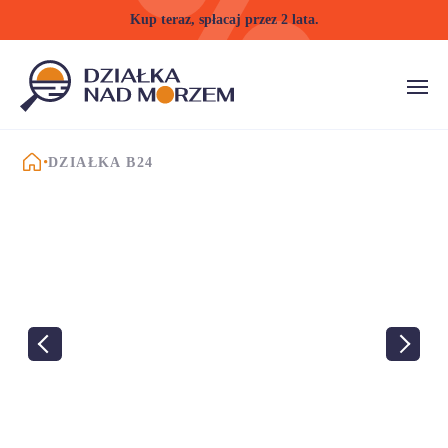
Kup teraz, spłacaj przez 2 lata.
STRONA GŁÓWNA
DZIAŁKA B24