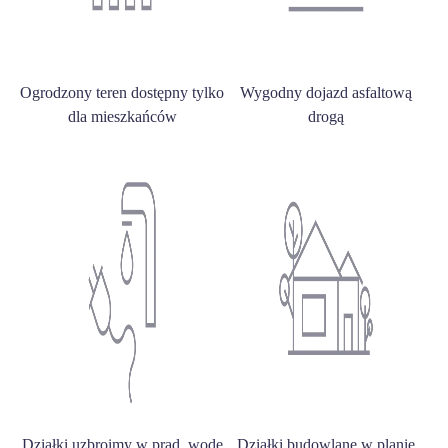
Ogrodzony teren dostępny tylko
Wygodny dojazd asfaltową
dla mieszkańców
drogą
Działki uzbroimy w prąd, wodę
Działki budowlane w planie