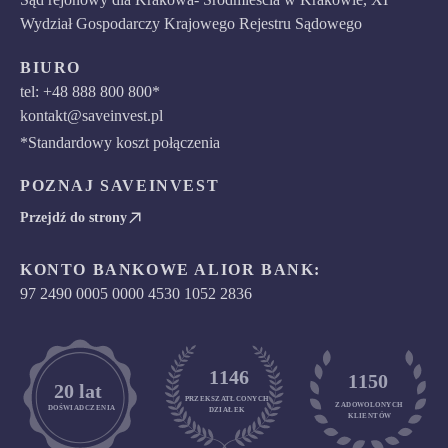
Wydział Gospodarczy Krajowego Rejestru Sądowego
BIURO
tel: +48 888 800 800*
kontakt@saveinvest.pl
*Standardowy koszt połączenia
POZNAJ SAVEINVEST
Przejdź do strony
KONTO BANKOWE ALIOR BANK:
97 2490 0005 0000 4530 1052 2836
1146
1150
	20 lat
PRZEKSZATŁCONYCH
ZADOWOLONYCH

DOŚWIADCZENIA
DZIAŁEK
KLIENTÓW