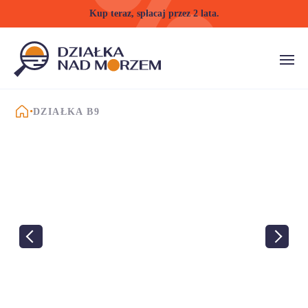
Kup teraz, spłacaj przez 2 lata.
STRONA GŁÓWNA
DZIAŁKA B9