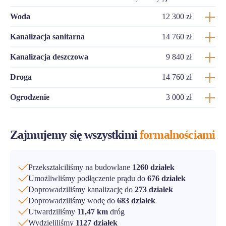
Woda
12 300 zł
Kanalizacja sanitarna
14 760 zł
Kanalizacja deszczowa
9 840 zł
Droga
14 760 zł
Ogrodzenie
3 000 zł
Zajmujemy się wszystkimi
formalnościami
Przekształciliśmy na budowlane
1260 działek
Umożliwliśmy podłączenie prądu do
676 działek
Doprowadziliśmy kanalizację do
273 działek
Doprowadziliśmy wodę do
683 działek
Utwardziliśmy
11,47 km
dróg
Wydzieliliśmy
1127 działek