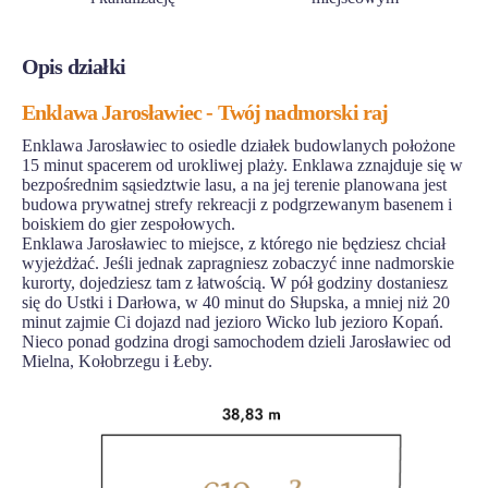
Opis działki
Enklawa Jarosławiec - Twój nadmorski raj
Enklawa Jarosławiec to osiedle działek budowlanych położone
15 minut spacerem od urokliwej plaży. Enklawa zznajduje się w
bezpośrednim sąsiedztwie lasu, a na jej terenie planowana jest
budowa prywatnej strefy rekreacji z podgrzewanym basenem i
boiskiem do gier zespołowych.
Enklawa Jarosławiec to miejsce, z którego nie będziesz chciał
wyjeżdżać. Jeśli jednak zapragniesz zobaczyć inne nadmorskie
kurorty, dojedziesz tam z łatwością. W pół godziny dostaniesz
się do Ustki i Darłowa, w 40 minut do Słupska, a mniej niż 20
minut zajmie Ci dojazd nad jezioro Wicko lub jezioro Kopań.
Nieco ponad godzina drogi samochodem dzieli Jarosławiec od
Mielna, Kołobrzegu i Łeby.