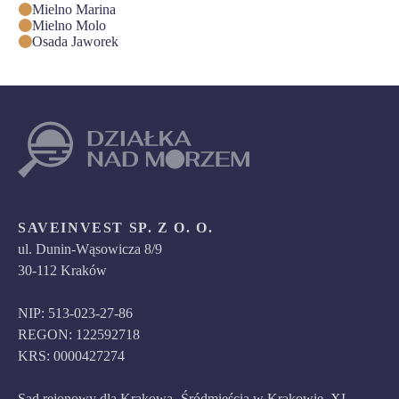
Mielno Marina
Mielno Molo
Osada Jaworek
SAVEINVEST SP. Z O. O.
ul. Dunin-Wąsowicza 8/9
30-112 Kraków
NIP: 513-023-27-86
REGON: 122592718
KRS: 0000427274
Sąd rejonowy dla Krakowa- Śródmieścia w Krakowie, XI