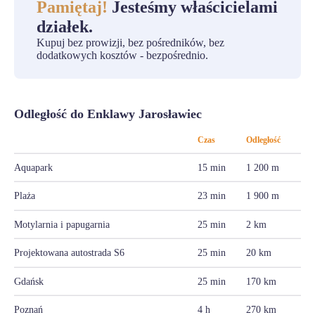
Pamiętaj!
Jesteśmy właścicielami
działek.
Kupuj bez prowizji, bez pośredników, bez
dodatkowych kosztów - bezpośrednio.
Odległość do Enklawy Jarosławiec
Czas
Odległość
Aquapark
15 min
1 200 m
Plaża
23 min
1 900 m
Motylarnia i papugarnia
25 min
2 km
Projektowana autostrada S6
25 min
20 km
Gdańsk
25 min
170 km
Poznań
4 h
270 km