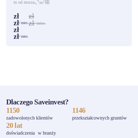
2
m od morza
m
zł
zł
zł
zł
/ mies.
/ mies.
zł
zł
/ mies.
ZOBACZ WSZYSTKIE
Dlaczego Saveinvest?
1150
1146
zadowolonych klientów
przekształcownych gruntów
20 lat
doświadczenia w branży