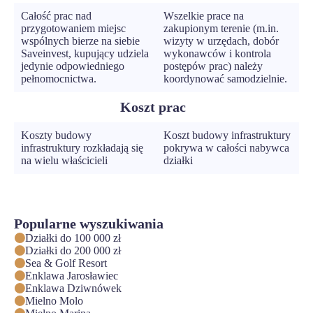
Całość prac nad
Wszelkie prace na
przygotowaniem miejsc
zakupionym terenie (m.in.
wspólnych bierze na siebie
wizyty w urzędach, dobór
Saveinvest, kupujący udziela
wykonawców i kontrola
jedynie odpowiedniego
postępów prac) należy
pełnomocnictwa.
koordynować samodzielnie.
Koszt prac
Koszty budowy
Koszt budowy infrastruktury
infrastruktury rozkładają się
pokrywa w całości nabywca
na wielu właścicieli
działki
Popularne wyszukiwania
Działki do 100 000 zł
Działki do 200 000 zł
Sea & Golf Resort
Enklawa Jarosławiec
Enklawa Dziwnówek
Mielno Molo