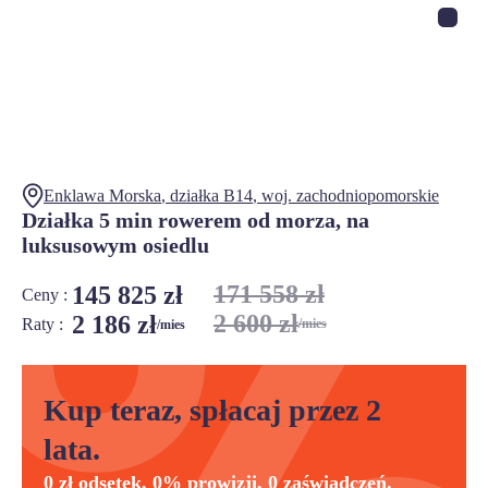
Enklawa Morska
, działka
B14
,
woj.
zachodniopomorskie
Działka 5 min rowerem od morza, na
luksusowym osiedlu
171 558 zł
145 825 zł
Ceny :
2 600 zł
2 186 zł
Raty :
/mies
/mies
Kup teraz, spłacaj przez 2
lata.
0 zł odsetek, 0% prowizji, 0 zaświadczeń.