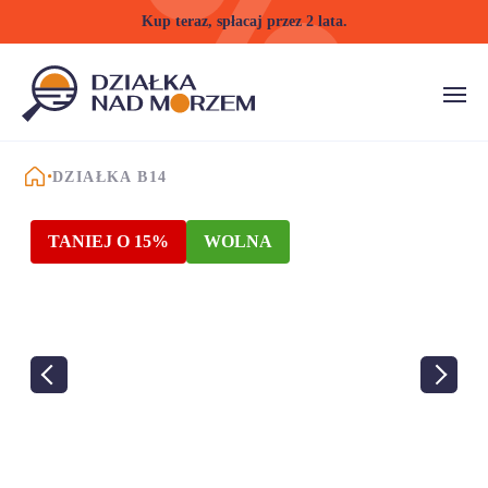
Kup teraz, spłacaj przez 2 lata.
STRONA GŁÓWNA
DZIAŁKA B14
TANIEJ O 15%
WOLNA