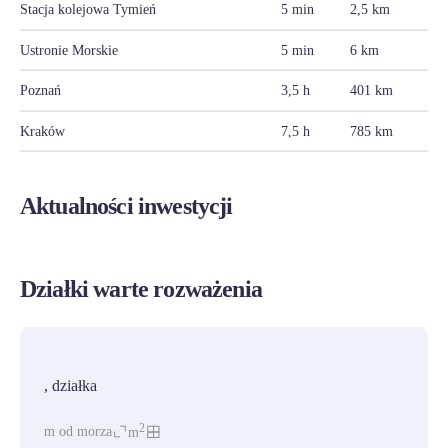
Stacja kolejowa Tymień
5 min
2,5 km
Ustronie Morskie
5 min
6 km
Poznań
3,5 h
401 km
Kraków
7,5 h
785 km
Aktualności inwestycji
Działki warte rozważenia
PROMOCJA
, działka
2
m od morza
m