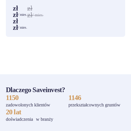
zł
zł
zł
zł
/ mies.
/ mies.
zł
zł
/ mies.
ZOBACZ WSZYSTKIE
Dlaczego Saveinvest?
1150
1146
zadowolonych klientów
przekształcownych gruntów
20 lat
doświadczenia w branży