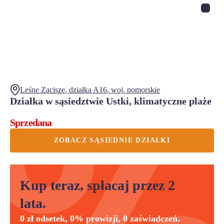
Leśne Zacisze
, działka
A16
,
woj.
pomorskie
Działka w sąsiedztwie Ustki, klimatyczne plaże
Sprzedana
ZOBACZ SĄSIEDNIE DZIAŁKI
Kup teraz, spłacaj przez 2
lata.
0 zł odsetek, 0% prowizji, 0 zaświadczeń.