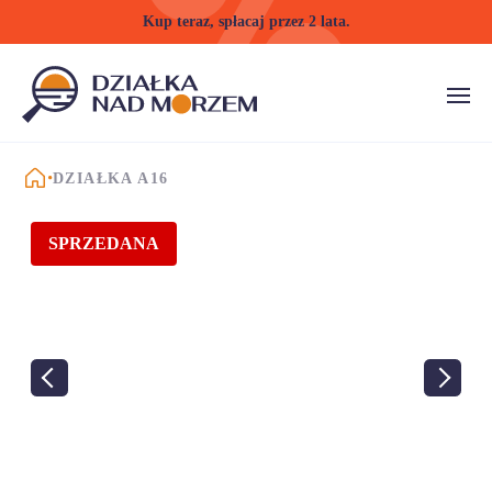
Kup teraz, spłacaj przez 2 lata.
STRONA GŁÓWNA
DZIAŁKA A16
SPRZEDANA