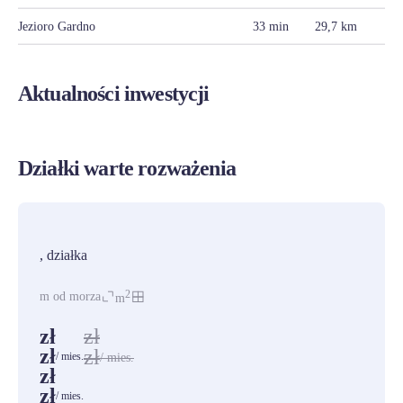
Jezioro Gardno
33 min
29,7 km
Aktualności inwestycji
Działki warte rozważenia
PROMOCJA
, działka
2
m od morza
m
zł
zł
zł
zł
/ mies.
/ mies.
zł
zł
/ mies.