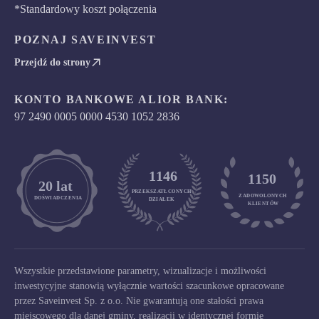
*Standardowy koszt połączenia
POZNAJ SAVEINVEST
Przejdź do strony
KONTO BANKOWE ALIOR BANK:
97 2490 0005 0000 4530 1052 2836
1146
1150
	20 lat
PRZEKSZATŁCONYCH
ZADOWOLONYCH

DOŚWIADCZENIA
DZIAŁEK
KLIENTÓW
Wszystkie przedstawione parametry, wizualizacje i możliwości
inwestycyjne stanowią wyłącznie wartości szacunkowe opracowane
przez Saveinvest Sp. z o.o. Nie gwarantują one stałości prawa
miejscowego dla danej gminy, realizacji w identycznej formie