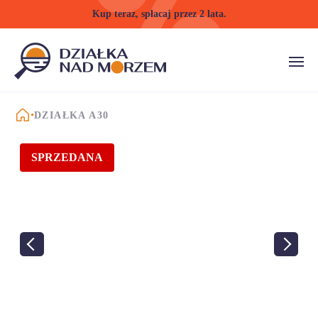
Kup teraz, spłacaj przez 2 lata.
STRONA GŁÓWNA
DZIAŁKA A30
SPRZEDANA