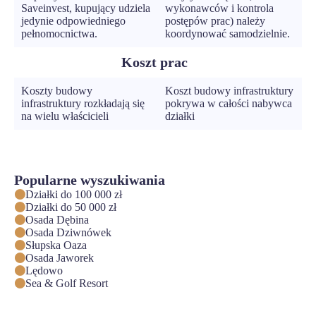
Saveinvest, kupujący udziela
wykonawców i kontrola
jedynie odpowiedniego
postępów prac) należy
pełnomocnictwa.
koordynować samodzielnie.
Koszt prac
Koszty budowy
Koszt budowy infrastruktury
infrastruktury rozkładają się
pokrywa w całości nabywca
na wielu właścicieli
działki
Popularne wyszukiwania
Działki do 100 000 zł
Działki do 50 000 zł
Osada Dębina
Osada Dziwnówek
Słupska Oaza
Osada Jaworek
Lędowo
Sea & Golf Resort