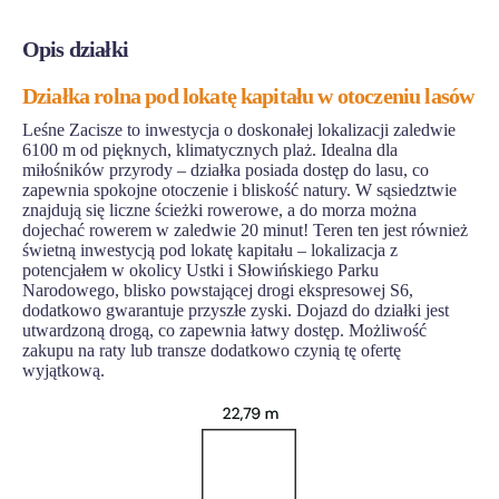
Opis działki
Działka rolna pod lokatę kapitału w otoczeniu lasów
Leśne Zacisze to inwestycja o doskonałej lokalizacji zaledwie
6100 m od pięknych, klimatycznych plaż. Idealna dla
miłośników przyrody – działka posiada dostęp do lasu, co
zapewnia spokojne otoczenie i bliskość natury. W sąsiedztwie
znajdują się liczne ścieżki rowerowe, a do morza można
dojechać rowerem w zaledwie 20 minut! Teren ten jest również
świetną inwestycją pod lokatę kapitału – lokalizacja z
potencjałem w okolicy Ustki i Słowińskiego Parku
Narodowego, blisko powstającej drogi ekspresowej S6,
dodatkowo gwarantuje przyszłe zyski. Dojazd do działki jest
utwardzoną drogą, co zapewnia łatwy dostęp. Możliwość
zakupu na raty lub transze dodatkowo czynią tę ofertę
wyjątkową.