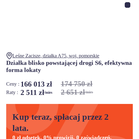
Leśne Zacisze
, działka
A75
,
woj.
pomorskie
Działka blisko powstającej drogi S6, efektywna
forma lokaty
174 750 zł
166 013 zł
Ceny :
2 651 zł
2 511 zł
Raty :
/mies
/mies
Kup teraz, spłacaj przez 2
lata.
0 zł odsetek, 0% prowizji, 0 zaświadczeń.