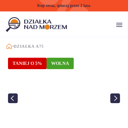
Kup teraz, spłacaj przez 2 lata.
STRONA GŁÓWNA
DZIAŁKA A75
TANIEJ O 5%
WOLNA