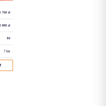
1 760
zł
2 000
zł
84
7 lat