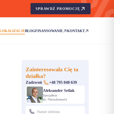
SPRAWDŹ PROMOCJĘ
LOKALIZACJE
BLOG
FINANSOWANIE
KONTAKT
(OTWIERA SIĘ W NOWEJ KARCIE)
(OTWIERA SIĘ W NOWEJ KA
Zainteresowała Cię ta
działka?
Zadzwoń
+48 795 048 639
Aleksander Setlak
Specjalista
ds. Nieruchomości