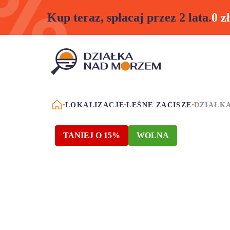
Kup teraz, spłacaj przez 2 lata.
0 z
STRONA GŁÓWNA
LOKALIZACJE
LEŚNE ZACISZE
DZIAŁKA
TANIEJ O 15%
WOLNA