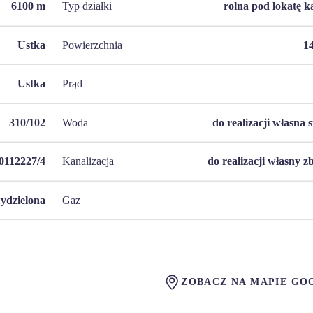
6100
m
Typ działki
rolna pod lokatę k
Ustka
Powierzchnia
1
Ustka
Prąd
310/102
Woda
do realizacji własna 
0112227/4
Kanalizacja
do realizacji własny z
ydzielona
Gaz
ZOBACZ NA MAPIE GO