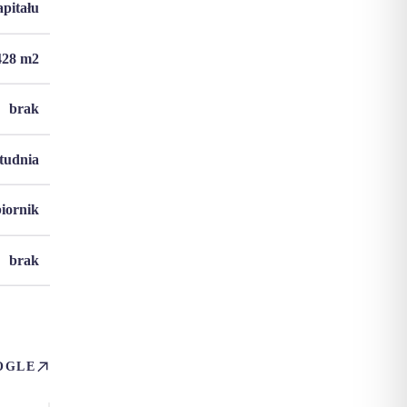
apitału
428
m2
brak
studnia
biornik
brak
OGLE