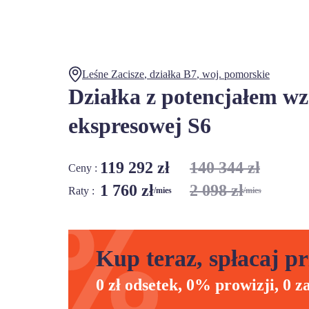
Leśne Zacisze
, działka
B7
,
woj.
pomorskie
Działka z potencjałem wzr
ekspresowej S6
119 292 zł
140 344 zł
Ceny :
1 760 zł
2 098 zł
Raty :
/mies
/mies
Kup teraz, spłacaj pr
0 zł odsetek, 0% prowizji, 0 z