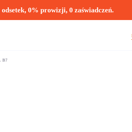
ł odsetek, 0% prowizji, 0 zaświadczeń.
 B7