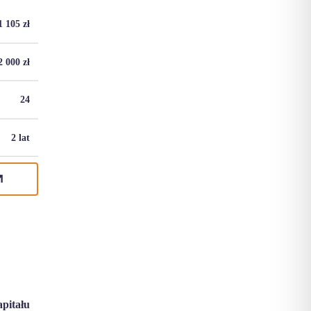
1 105
zł
2 000
zł
24
2 lat
apitału