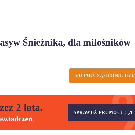
asyw Śnieżnika, dla miłośników
ZOBACZ SĄSIEDNIE DZI
zez 2 lata.
SPRAWDŹ PROMOCJĘ
aświadczeń.