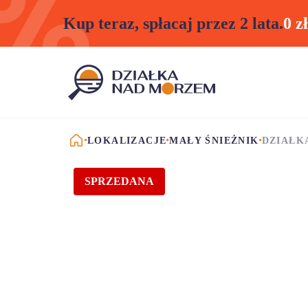
Kup teraz, spłacaj przez 2 lata.
0 z
STRONA GŁÓWNA
LOKALIZACJE
MAŁY ŚNIEŻNIK
DZIAŁKA
SPRZEDANA