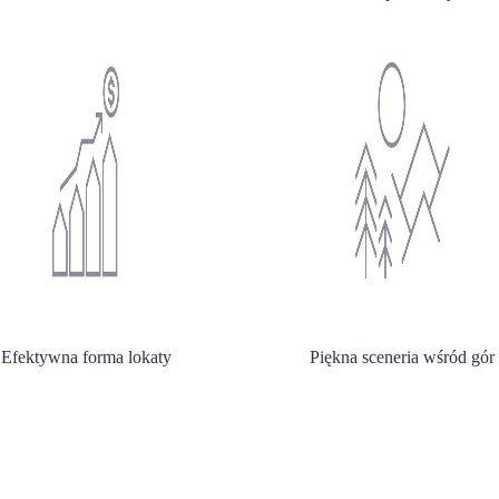
Efektywna forma lokaty
Piękna sceneria wśród gór