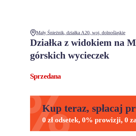
Mały Śnieżnik
, działka
A20
,
woj.
dolnośląskie
Działka z widokiem na M
górskich wycieczek
Sprzedana
Kup teraz, spłacaj pr
0 zł odsetek, 0% prowizji, 0 z