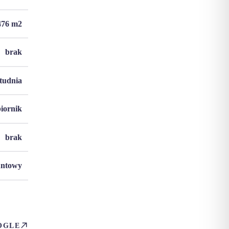
476
m2
brak
studnia
biornik
brak
untowy
OGLE