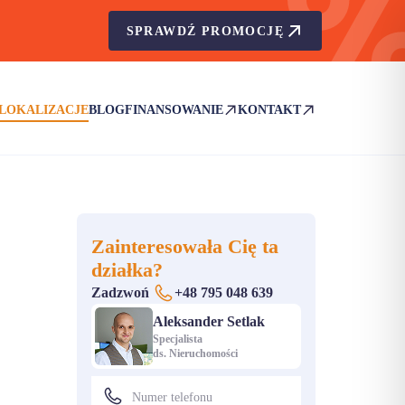
SPRAWDŹ PROMOCJĘ
LOKALIZACJE
BLOG
FINANSOWANIE
KONTAKT
(OTWIERA SIĘ W NOWEJ KARCIE)
(OTWIERA SIĘ W NOWEJ KA
Zainteresowała Cię ta
działka?
Zadzwoń
+48 795 048 639
Aleksander Setlak
Specjalista
ds. Nieruchomości