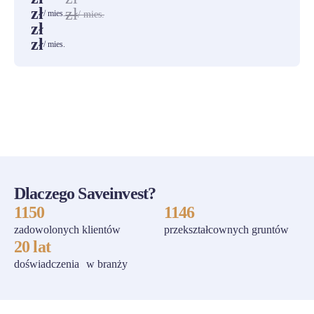
zł
zł
/ mies.
/ mies.
zł
zł
/ mies.
ZOBACZ WSZYSTKIE
Dlaczego Saveinvest?
1150
1146
zadowolonych klientów
przekształcownych gruntów
20 lat
doświadczenia w branży