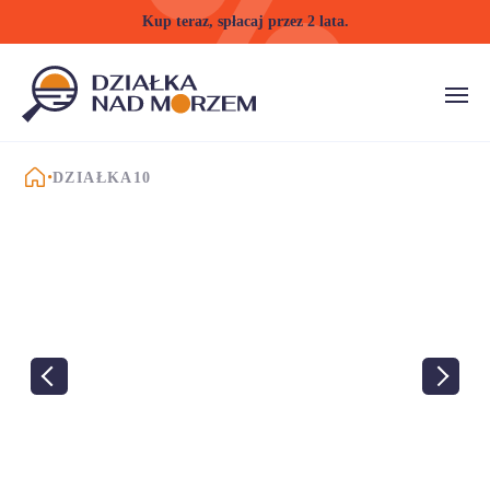
Kup teraz, spłacaj przez 2 lata.
STRONA GŁÓWNA
DZIAŁKA10