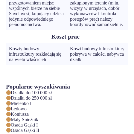
przygotowaniem miejsc
zakupionym terenie (m.in.
wspólnych bierze na siebie
wizyty w urzędach, dobór
Saveinvest, kupujący udziela
wykonawców i kontrola
jedynie odpowiedniego
postępów prac) należy
pełnomocnictwa.
koordynować samodzielnie.
Koszt prac
Koszty budowy
Koszt budowy infrastruktury
infrastruktury rozkładają się
pokrywa w całości nabywca
na wielu właścicieli
działki
Popularne wyszukiwania
Działki do 100 000 zł
Działki do 250 000 zł
Mielenko I
Lędowo
Koniusza
Mały Śnieżnik
Osada Gąski I
Osada Gąski II