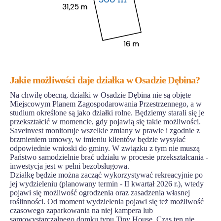
Jakie możliwości daje działka w Osadzie Dębina?
Na chwilę obecną, działki w Osadzie Dębina nie są objęte
Miejscowym Planem Zagospodarowania Przestrzennego, a w
studium określone są jako działki rolne. Będziemy starali się je
przekształcić w momencie, gdy pojawią się takie możliwości.
Saveinvest monitoruje wszelkie zmiany w prawie i zgodnie z
brzmieniem umowy, w imieniu klientów będzie wysyłać
odpowiednie wnioski do gminy. W związku z tym nie muszą
Państwo samodzielnie brać udziału w procesie przekształcania -
inwestycja jest w pełni bezobsługowa.
Działkę będzie można zacząć wykorzystywać rekreacyjnie po
jej wydzieleniu (planowany termin - II kwartał 2026 r.), wtedy
pojawi się możliwość ogrodzenia oraz zasadzenia własnej
roślinności. Od moment wydzielenia pojawi się też możliwość
czasowego zaparkowania na niej kampera lub
samowystarczalnego domku typu Tiny House. Czas ten nie