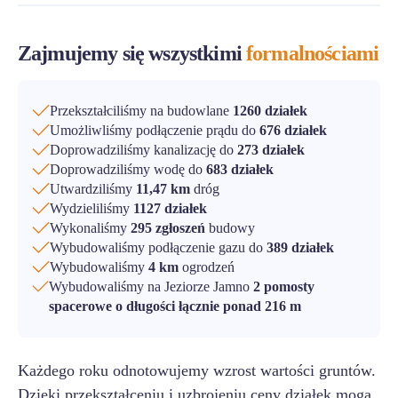
Zajmujemy się wszystkimi
formalnościami
Przekształciliśmy na budowlane
1260 działek
Umożliwliśmy podłączenie prądu do
676 działek
Doprowadziliśmy kanalizację do
273 działek
Doprowadziliśmy wodę do
683 działek
Utwardziliśmy
11,47 km
dróg
Wydzieliliśmy
1127 działek
Wykonaliśmy
295 zgłoszeń
budowy
Wybudowaliśmy podłączenie gazu do
389 działek
Wybudowaliśmy
4 km
ogrodzeń
Wybudowaliśmy na Jeziorze Jamno
2 pomosty
spacerowe o długości łącznie ponad 216 m
Każdego roku odnotowujemy wzrost wartości gruntów.
Dzięki przekształceniu i uzbrojeniu ceny działek mogą