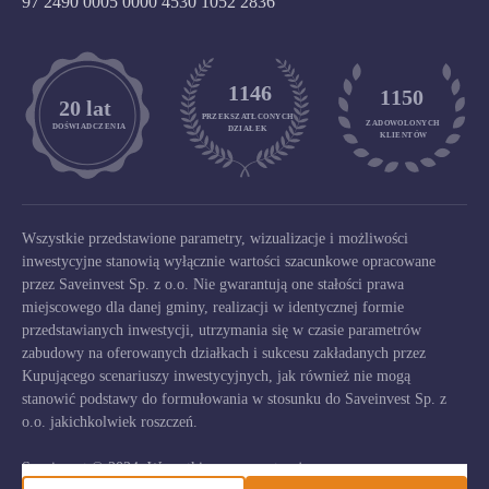
97 2490 0005 0000 4530 1052 2836
1146
1150
	20 lat
PRZEKSZATŁCONYCH
ZADOWOLONYCH

DOŚWIADCZENIA
DZIAŁEK
KLIENTÓW
Wszystkie przedstawione parametry, wizualizacje i możliwości
inwestycyjne stanowią wyłącznie wartości szacunkowe opracowane
przez Saveinvest Sp. z o.o. Nie gwarantują one stałości prawa
miejscowego dla danej gminy, realizacji w identycznej formie
przedstawianych inwestycji, utrzymania się w czasie parametrów
zabudowy na oferowanych działkach i sukcesu zakładanych przez
Kupującego scenariuszy inwestycyjnych, jak również nie mogą
stanowić podstawy do formułowania w stosunku do Saveinvest Sp. z
o.o. jakichkolwiek roszczeń.
Saveinvest © 2024. Wszystkie prawa zastrzeżone.