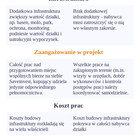
Dodatkowa infrastruktura
Brak dodatkowej
zwiększy wartość działki,
infrastruktury - nabywca
np. basen, molo, park,
musi zatroszczyć się o nią
ochrona, monitoring
we własnym zakresie.
podniesie wartość działki i
uatrakcyjni wypoczynek.
Zaangażowanie w projekt
Całość prac nad
Wszelkie prace na
przygotowaniem miejsc
zakupionym terenie (m.in.
wspólnych bierze na siebie
wizyty w urzędach, dobór
Saveinvest, kupujący udziela
wykonawców i kontrola
jedynie odpowiedniego
postępów prac) należy
pełnomocnictwa.
koordynować samodzielnie.
Koszt prac
Koszty budowy
Koszt budowy infrastruktury
infrastruktury rozkładają się
pokrywa w całości nabywca
na wielu właścicieli
działki