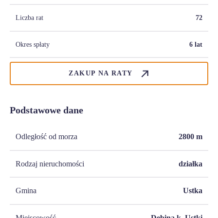
Liczba rat
72
Okres spłaty
6 lat
ZAKUP NA RATY
Podstawowe dane
Odległość od morza
2800
m
Rodzaj nieruchomości
działka
Gmina
Ustka
Miejscowość
Dębina k. Ustki