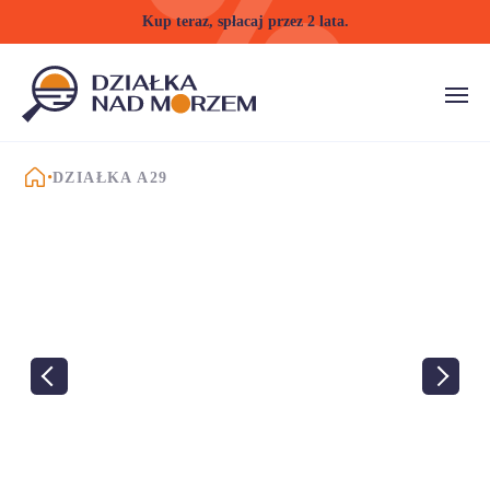
Kup teraz, spłacaj przez 2 lata.
STRONA GŁÓWNA
DZIAŁKA A29