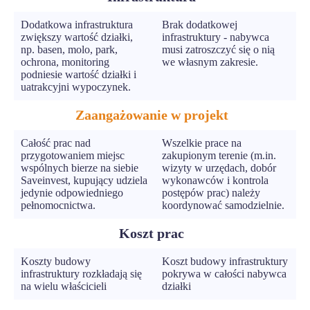
Dodatkowa infrastruktura
Brak dodatkowej
zwiększy wartość działki,
infrastruktury - nabywca
np. basen, molo, park,
musi zatroszczyć się o nią
ochrona, monitoring
we własnym zakresie.
podniesie wartość działki i
uatrakcyjni wypoczynek.
Zaangażowanie w projekt
Całość prac nad
Wszelkie prace na
przygotowaniem miejsc
zakupionym terenie (m.in.
wspólnych bierze na siebie
wizyty w urzędach, dobór
Saveinvest, kupujący udziela
wykonawców i kontrola
jedynie odpowiedniego
postępów prac) należy
pełnomocnictwa.
koordynować samodzielnie.
Koszt prac
Koszty budowy
Koszt budowy infrastruktury
infrastruktury rozkładają się
pokrywa w całości nabywca
na wielu właścicieli
działki