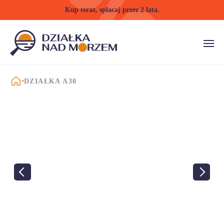
Kup teraz, spłacaj przez 2 lata.
STRONA GŁÓWNA
DZIAŁKA A30