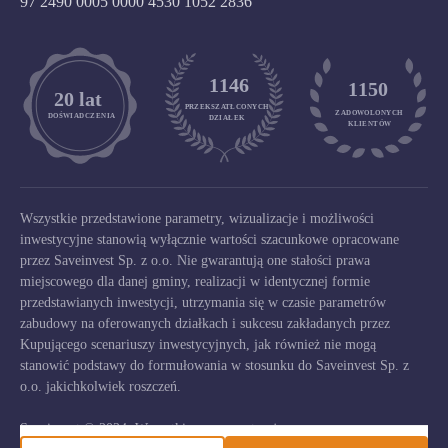
97 2490 0005 0000 4530 1052 2836
1146
1150
	20 lat
PRZEKSZATŁCONYCH
ZADOWOLONYCH

DOŚWIADCZENIA
DZIAŁEK
KLIENTÓW
Wszystkie przedstawione parametry, wizualizacje i możliwości
inwestycyjne stanowią wyłącznie wartości szacunkowe opracowane
przez Saveinvest Sp. z o.o. Nie gwarantują one stałości prawa
miejscowego dla danej gminy, realizacji w identycznej formie
przedstawianych inwestycji, utrzymania się w czasie parametrów
zabudowy na oferowanych działkach i sukcesu zakładanych przez
Kupującego scenariuszy inwestycyjnych, jak również nie mogą
stanowić podstawy do formułowania w stosunku do Saveinvest Sp. z
o.o. jakichkolwiek roszczeń.
Saveinvest © 2024. Wszystkie prawa zastrzeżone.