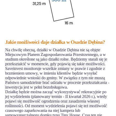
Jakie możliwości daje działka w Osadzie Dębina?
Na chwilę obecną, działki w Osadzie Dębina nie są objęte
Miejscowym Planem Zagospodarowania Przestrzennego, a w
studium określone są jako działki rolne. Będziemy starali się je
przekształcić w momencie, gdy pojawią się takie możliwości.
Saveinvest monitoruje wszelkie zmiany w prawie i zgodnie z
brzmieniem umowy, w imieniu klientów będzie wysyłać
odpowiednie wnioski do gminy. W związku z tym nie muszą
Państwo samodzielnie brać udziału w procesie przekształcania -
inwestycja jest w pełni bezobsługowa.
Działkę będzie można zacząć wykorzystywać rekreacyjnie po
jej wydzieleniu (planowany termin - II kwartał 2026 r.), wtedy
pojawi się możliwość ogrodzenia oraz zasadzenia własnej
roślinności. Od moment wydzielenia pojawi się też możliwość
czasowego zaparkowania na niej kampera lub
samowystarczalnego domku typu Tiny House. Czas ten nie