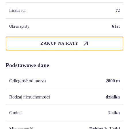
Liczba rat
72
Okres spłaty
6 lat
ZAKUP NA RATY
Podstawowe dane
Odległość od morza
2800
m
Rodzaj nieruchomości
działka
Gmina
Ustka
Miejscowość
Dębina k. Ustki