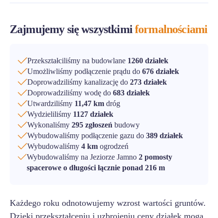
Zajmujemy się wszystkimi
formalnościami
Przekształciliśmy na budowlane
1260 działek
Umożliwliśmy podłączenie prądu do
676 działek
Doprowadziliśmy kanalizację do
273 działek
Doprowadziliśmy wodę do
683 działek
Utwardziliśmy
11,47 km
dróg
Wydzieliliśmy
1127 działek
Wykonaliśmy
295 zgłoszeń
budowy
Wybudowaliśmy podłączenie gazu do
389 działek
Wybudowaliśmy
4 km
ogrodzeń
Wybudowaliśmy na Jeziorze Jamno
2 pomosty
spacerowe o długości łącznie ponad 216 m
Każdego roku odnotowujemy wzrost wartości gruntów.
Dzięki przekształceniu i uzbrojeniu ceny działek mogą