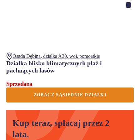
Osada Dębina
, działka
A30
,
woj.
pomorskie
Działka blisko klimatycznych plaż i
pachnących lasów
Sprzedana
ZOBACZ SĄSIEDNIE DZIAŁKI
Kup teraz, spłacaj przez 2
lata.