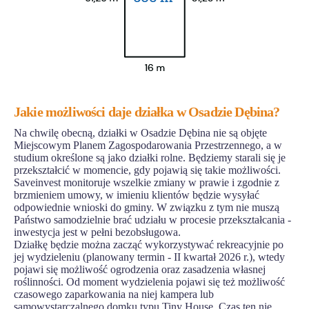
Jakie możliwości daje działka w Osadzie Dębina?
Na chwilę obecną, działki w Osadzie Dębina nie są objęte
Miejscowym Planem Zagospodarowania Przestrzennego, a w
studium określone są jako działki rolne. Będziemy starali się je
przekształcić w momencie, gdy pojawią się takie możliwości.
Saveinvest monitoruje wszelkie zmiany w prawie i zgodnie z
brzmieniem umowy, w imieniu klientów będzie wysyłać
odpowiednie wnioski do gminy. W związku z tym nie muszą
Państwo samodzielnie brać udziału w procesie przekształcania -
inwestycja jest w pełni bezobsługowa.
Działkę będzie można zacząć wykorzystywać rekreacyjnie po
jej wydzieleniu (planowany termin - II kwartał 2026 r.), wtedy
pojawi się możliwość ogrodzenia oraz zasadzenia własnej
roślinności. Od moment wydzielenia pojawi się też możliwość
czasowego zaparkowania na niej kampera lub
samowystarczalnego domku typu Tiny House. Czas ten nie