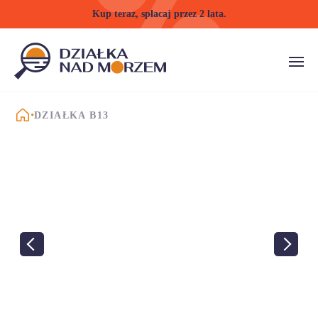
Kup teraz, spłacaj przez 2 lata.
STRONA GŁÓWNA
DZIAŁKA B13