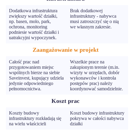
Dodatkowa infrastruktura
Brak dodatkowej
zwiększy wartość działki,
infrastruktury - nabywca
np. basen, molo, park,
musi zatroszczyć się o nią
ochrona, monitoring
we własnym zakresie.
podniesie wartość działki i
uatrakcyjni wypoczynek.
Zaangażowanie w projekt
Całość prac nad
Wszelkie prace na
przygotowaniem miejsc
zakupionym terenie (m.in.
wspólnych bierze na siebie
wizyty w urzędach, dobór
Saveinvest, kupujący udziela
wykonawców i kontrola
jedynie odpowiedniego
postępów prac) należy
pełnomocnictwa.
koordynować samodzielnie.
Koszt prac
Koszty budowy
Koszt budowy infrastruktury
infrastruktury rozkładają się
pokrywa w całości nabywca
na wielu właścicieli
działki