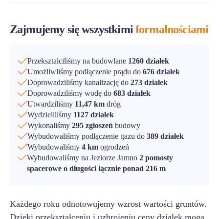
Zajmujemy się wszystkimi
formalnościami
Przekształciliśmy na budowlane
1260 działek
Umożliwliśmy podłączenie prądu do
676 działek
Doprowadziliśmy kanalizację do
273 działek
Doprowadziliśmy wodę do
683 działek
Utwardziliśmy
11,47 km
dróg
Wydzieliliśmy
1127 działek
Wykonaliśmy
295 zgłoszeń
budowy
Wybudowaliśmy podłączenie gazu do
389 działek
Wybudowaliśmy
4 km
ogrodzeń
Wybudowaliśmy na Jeziorze Jamno
2 pomosty
spacerowe o długości łącznie ponad 216 m
Każdego roku odnotowujemy wzrost wartości gruntów.
Dzięki przekształceniu i uzbrojeniu ceny działek mogą