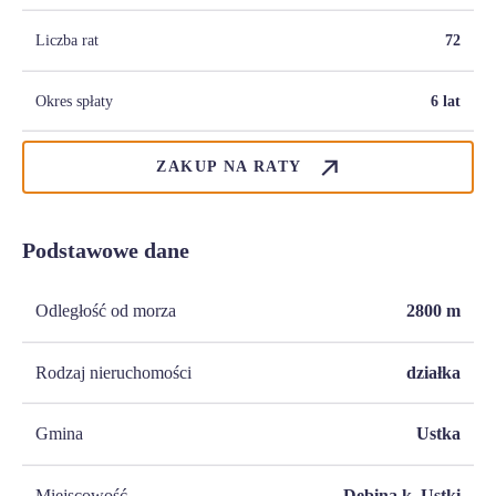
Liczba rat
72
Okres spłaty
6 lat
ZAKUP NA RATY
Podstawowe dane
Odległość od morza
2800
m
Rodzaj nieruchomości
działka
Gmina
Ustka
Miejscowość
Dębina k. Ustki