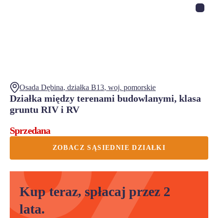
Osada Dębina
, działka
B13
,
woj.
pomorskie
Działka między terenami budowlanymi, klasa
gruntu RIV i RV
Sprzedana
ZOBACZ SĄSIEDNIE DZIAŁKI
Kup teraz, spłacaj przez 2
lata.