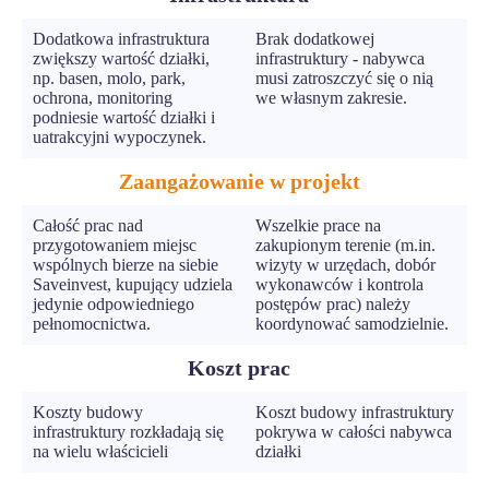
Dodatkowa infrastruktura
Brak dodatkowej
zwiększy wartość działki,
infrastruktury - nabywca
np. basen, molo, park,
musi zatroszczyć się o nią
ochrona, monitoring
we własnym zakresie.
podniesie wartość działki i
uatrakcyjni wypoczynek.
Zaangażowanie w projekt
Całość prac nad
Wszelkie prace na
przygotowaniem miejsc
zakupionym terenie (m.in.
wspólnych bierze na siebie
wizyty w urzędach, dobór
Saveinvest, kupujący udziela
wykonawców i kontrola
jedynie odpowiedniego
postępów prac) należy
pełnomocnictwa.
koordynować samodzielnie.
Koszt prac
Koszty budowy
Koszt budowy infrastruktury
infrastruktury rozkładają się
pokrywa w całości nabywca
na wielu właścicieli
działki