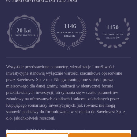
97 2490 0005 0000 4530 1052 2836
1146
1150
	20 lat
PRZEKSZATŁCONYCH
ZADOWOLONYCH

DOŚWIADCZENIA
DZIAŁEK
KLIENTÓW
Wszystkie przedstawione parametry, wizualizacje i możliwości
inwestycyjne stanowią wyłącznie wartości szacunkowe opracowane
przez Saveinvest Sp. z o.o. Nie gwarantują one stałości prawa
miejscowego dla danej gminy, realizacji w identycznej formie
przedstawianych inwestycji, utrzymania się w czasie parametrów
zabudowy na oferowanych działkach i sukcesu zakładanych przez
Kupującego scenariuszy inwestycyjnych, jak również nie mogą
stanowić podstawy do formułowania w stosunku do Saveinvest Sp. z
o.o. jakichkolwiek roszczeń.
Saveinvest © 2024. Wszystkie prawa zastrzeżone.