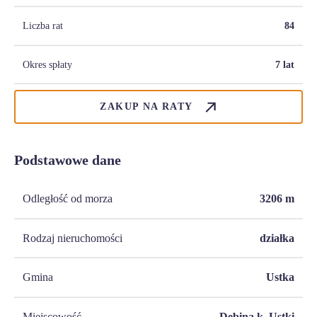
Liczba rat
84
Okres spłaty
7 lat
ZAKUP NA RATY
Podstawowe dane
Odległość od morza
3206
m
Rodzaj nieruchomości
działka
Gmina
Ustka
Miejscowość
Dębina k. Ustki