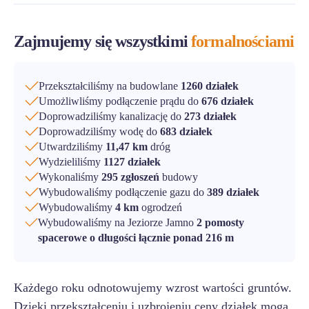
Zajmujemy się wszystkimi
formalnościami
Przekształciliśmy na budowlane
1260 działek
Umożliwliśmy podłączenie prądu do
676 działek
Doprowadziliśmy kanalizację do
273 działek
Doprowadziliśmy wodę do
683 działek
Utwardziliśmy
11,47 km
dróg
Wydzieliliśmy
1127 działek
Wykonaliśmy
295 zgłoszeń
budowy
Wybudowaliśmy podłączenie gazu do
389 działek
Wybudowaliśmy
4 km
ogrodzeń
Wybudowaliśmy na Jeziorze Jamno
2 pomosty
spacerowe o długości łącznie ponad 216 m
Każdego roku odnotowujemy wzrost wartości gruntów.
Dzięki przekształceniu i uzbrojeniu ceny działek mogą