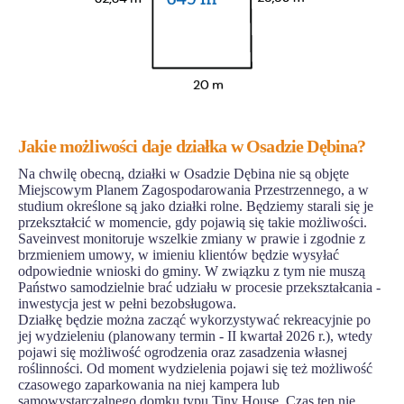
Jakie możliwości daje działka w Osadzie Dębina?
Na chwilę obecną, działki w Osadzie Dębina nie są objęte
Miejscowym Planem Zagospodarowania Przestrzennego, a w
studium określone są jako działki rolne. Będziemy starali się je
przekształcić w momencie, gdy pojawią się takie możliwości.
Saveinvest monitoruje wszelkie zmiany w prawie i zgodnie z
brzmieniem umowy, w imieniu klientów będzie wysyłać
odpowiednie wnioski do gminy. W związku z tym nie muszą
Państwo samodzielnie brać udziału w procesie przekształcania -
inwestycja jest w pełni bezobsługowa.
Działkę będzie można zacząć wykorzystywać rekreacyjnie po
jej wydzieleniu (planowany termin - II kwartał 2026 r.), wtedy
pojawi się możliwość ogrodzenia oraz zasadzenia własnej
roślinności. Od moment wydzielenia pojawi się też możliwość
czasowego zaparkowania na niej kampera lub
samowystarczalnego domku typu Tiny House. Czas ten nie