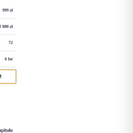
999
zł
2 000
zł
72
6 lat
apitału