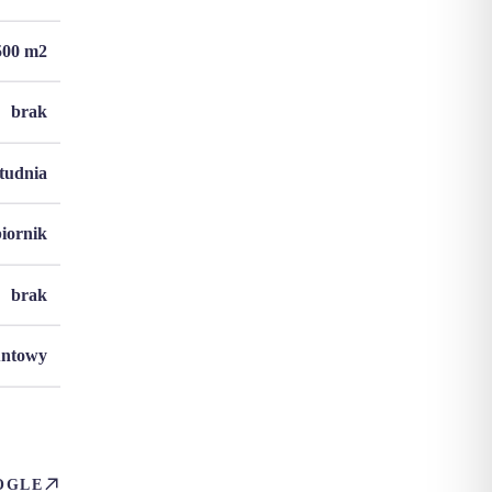
500
m2
brak
studnia
biornik
brak
untowy
OGLE