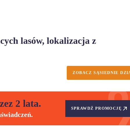
ych lasów, lokalizacja z
ZOBACZ SĄSIEDNIE DZI
zez 2 lata.
SPRAWDŹ PROMOCJĘ
aświadczeń.