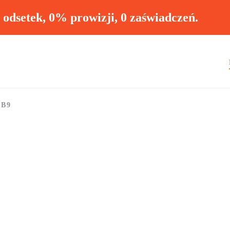
ł odsetek, 0% prowizji, 0 zaświadczeń.
 B9