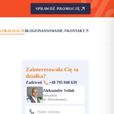
SPRAWDŹ PROMOCJĘ
LOKALIZACJE
BLOG
FINANSOWANIE
KONTAKT
(OTWIERA SIĘ W NOWEJ KARCIE)
(OTWIERA SIĘ W NOWEJ KA
Zainteresowała Cię ta
działka?
Zadzwoń
+48 795 048 639
Aleksander Setlak
Specjalista
ds. Nieruchomości