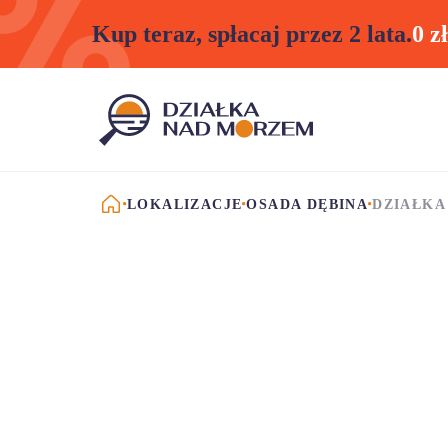
Kup teraz, spłacaj przez 2 lata.
0 z
STRONA GŁÓWNA
LOKALIZACJE
OSADA DĘBINA
DZIAŁKA