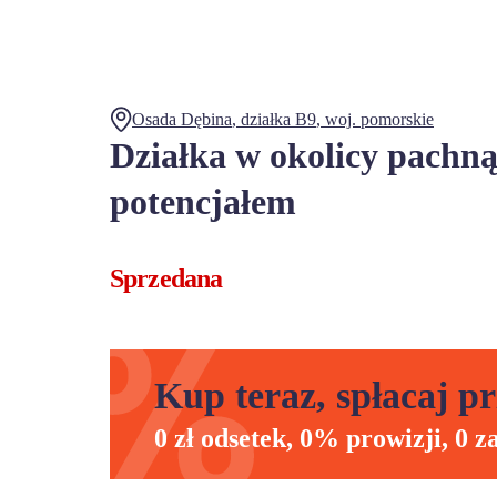
Osada Dębina
, działka
B9
,
woj.
pomorskie
Działka w okolicy pachnąc
potencjałem
Sprzedana
Kup teraz, spłacaj pr
0 zł odsetek, 0% prowizji, 0 z