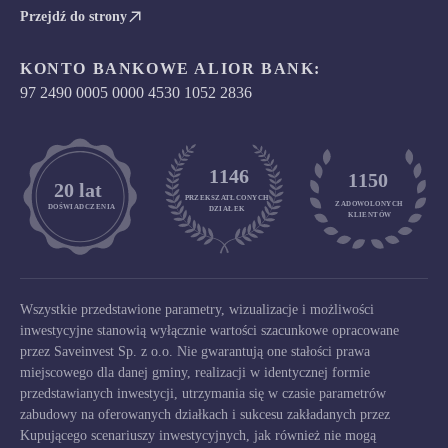
Przejdź do strony
KONTO BANKOWE ALIOR BANK:
97 2490 0005 0000 4530 1052 2836
1146
1150
	20 lat
PRZEKSZATŁCONYCH
ZADOWOLONYCH

DOŚWIADCZENIA
DZIAŁEK
KLIENTÓW
Wszystkie przedstawione parametry, wizualizacje i możliwości
inwestycyjne stanowią wyłącznie wartości szacunkowe opracowane
przez Saveinvest Sp. z o.o. Nie gwarantują one stałości prawa
miejscowego dla danej gminy, realizacji w identycznej formie
przedstawianych inwestycji, utrzymania się w czasie parametrów
zabudowy na oferowanych działkach i sukcesu zakładanych przez
Kupującego scenariuszy inwestycyjnych, jak również nie mogą