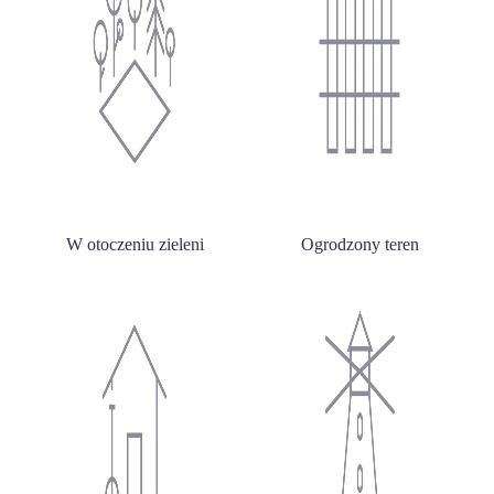
W otoczeniu zieleni
Ogrodzony teren