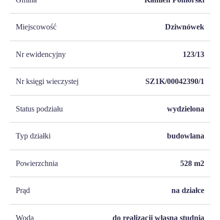
Miejscowość
Dziwnówek
Nr ewidencyjny
123/13
Nr księgi wieczystej
SZ1K/00042390/1
Status podziału
wydzielona
Typ działki
budowlana
Powierzchnia
528
m2
Prąd
na działce
Woda
do realizacji własna studnia