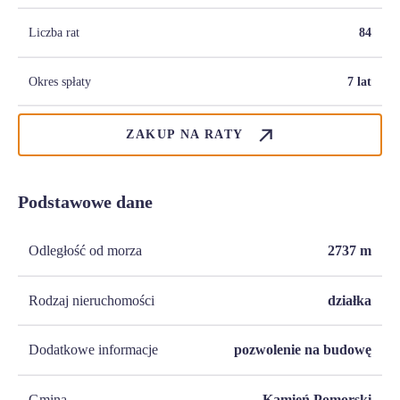
Liczba rat
84
Okres spłaty
7 lat
ZAKUP NA RATY
Podstawowe dane
Odległość od morza
2737
m
Rodzaj nieruchomości
działka
Dodatkowe informacje
pozwolenie na budowę
Gmina
Kamień Pomorski