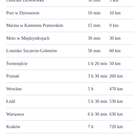
Centrum Dziwnówka
30 min
3 km
Port w Dziwnowie
10 min
10 km
Marina w Kamieniu Pomorskim
15 min
9 km
Molo w Międzyzdrojach
30 min
30 km
Lotnisko Szczecin-Goleniów
50 min
60 km
Świnoujście
1 h 20 min
50 km
Poznań
3 h 30 min
260 km
Wrocław
5 h
470 km
Łódź
5 h 30 min
530 km
Warszawa
6 h 30 min
630 km
Kraków
7 h
720 km