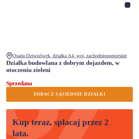
Osada Dziwnówek
, działka
A4
,
woj.
zachodniopomorskie
Działka budowlana z dobrym dojazdem, w
otoczeniu zieleni
Sprzedana
ZOBACZ SĄSIEDNIE DZIAŁKI
Kup teraz, spłacaj przez 2
lata.