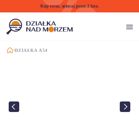
Kup teraz, spłacaj przez 2 lata.
STRONA GŁÓWNA
DZIAŁKA A54