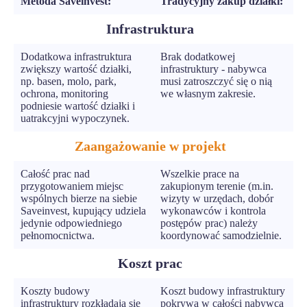
Metoda Saveinvest:
Tradycyjny zakup działki:
Infrastruktura
Dodatkowa infrastruktura
Brak dodatkowej
zwiększy wartość działki,
infrastruktury - nabywca
np. basen, molo, park,
musi zatroszczyć się o nią
ochrona, monitoring
we własnym zakresie.
podniesie wartość działki i
uatrakcyjni wypoczynek.
Zaangażowanie w projekt
Całość prac nad
Wszelkie prace na
przygotowaniem miejsc
zakupionym terenie (m.in.
wspólnych bierze na siebie
wizyty w urzędach, dobór
Saveinvest, kupujący udziela
wykonawców i kontrola
jedynie odpowiedniego
postępów prac) należy
pełnomocnictwa.
koordynować samodzielnie.
Koszt prac
Koszty budowy
Koszt budowy infrastruktury
infrastruktury rozkładają się
pokrywa w całości nabywca