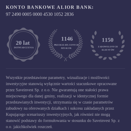
KONTO BANKOWE ALIOR BANK:
97 2490 0005 0000 4530 1052 2836
1146
1150
	20 lat
PRZEKSZATŁCONYCH
ZADOWOLONYCH

DOŚWIADCZENIA
DZIAŁEK
KLIENTÓW
Wszystkie przedstawione parametry, wizualizacje i możliwości
inwestycyjne stanowią wyłącznie wartości szacunkowe opracowane
przez Saveinvest Sp. z o.o. Nie gwarantują one stałości prawa
miejscowego dla danej gminy, realizacji w identycznej formie
przedstawianych inwestycji, utrzymania się w czasie parametrów
zabudowy na oferowanych działkach i sukcesu zakładanych przez
Kupującego scenariuszy inwestycyjnych, jak również nie mogą
stanowić podstawy do formułowania w stosunku do Saveinvest Sp. z
o.o. jakichkolwiek roszczeń.