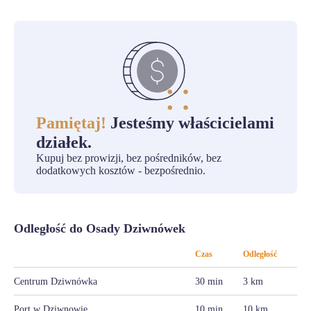
Pamiętaj!
Jesteśmy właścicielami
działek.
Kupuj bez prowizji, bez pośredników, bez
dodatkowych kosztów - bezpośrednio.
Odległość do Osady Dziwnówek
Czas
Odległość
Centrum Dziwnówka
30 min
3 km
Port w Dziwnowie
10 min
10 km