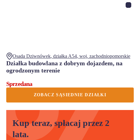
Osada Dziwnówek
, działka
A54
,
woj.
zachodniopomorskie
Działka budowlana z dobrym dojazdem, na
ogrodzonym terenie
Sprzedana
ZOBACZ SĄSIEDNIE DZIAŁKI
Kup teraz, spłacaj przez 2
lata.