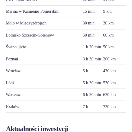
Marina w Kamieniu Pomorskim
15 min
9 km
Molo w Międzyzdrojach
30 min
30 km
Lotnisko Szczecin-Goleniów
50 min
60 km
Świnoujście
1 h 20 min
50 km
Poznań
3 h 30 min
260 km
Wrocław
5 h
470 km
Łódź
5 h 30 min
530 km
Warszawa
6 h 30 min
630 km
Kraków
7 h
720 km
Aktualności inwestycji