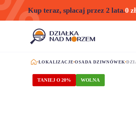
Kup teraz, spłacaj przez 2 lata.
0 z
STRONA GŁÓWNA
LOKALIZACJE
OSADA DZIWNÓWEK
DZI
TANIEJ O 20%
WOLNA