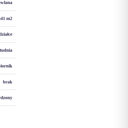
owlana
541
m2
działce
studnia
biornik
brak
rdzony