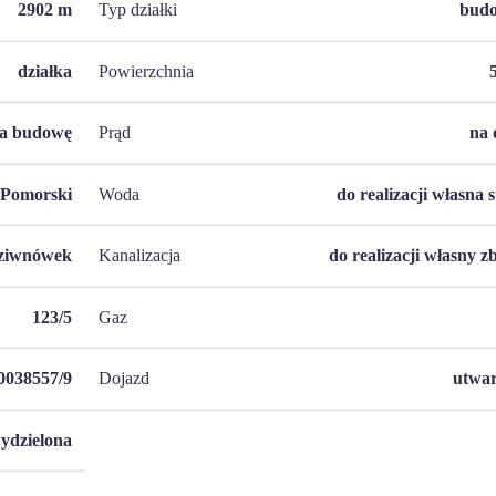
2902
m
Typ działki
bud
działka
Powierzchnia
na budowę
Prąd
na 
Pomorski
Woda
do realizacji własna 
ziwnówek
Kanalizacja
do realizacji własny z
123/5
Gaz
0038557/9
Dojazd
utwa
ydzielona