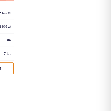
2 625
zł
2 000
zł
84
7 lat