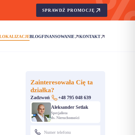
SPRAWDŹ PROMOCJĘ
LOKALIZACJE
BLOG
FINANSOWANIE
KONTAKT
(OTWIERA SIĘ W NOWEJ KARCIE)
(OTWIERA SIĘ W NOWEJ KA
Zainteresowała Cię ta
działka?
Zadzwoń
+48 795 048 639
Aleksander Setlak
Specjalista
ds. Nieruchomości