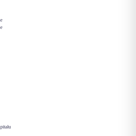
ie
ne
pitału