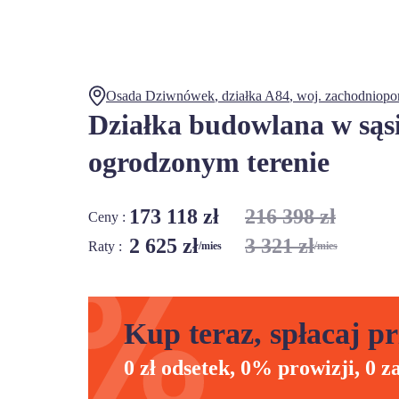
Osada Dziwnówek
, działka
A84
,
woj.
zachodniopo
Działka budowlana w sąsi
ogrodzonym terenie
173 118 zł
216 398 zł
Ceny :
2 625 zł
3 321 zł
Raty :
/mies
/mies
Kup teraz, spłacaj pr
0 zł odsetek, 0% prowizji, 0 z