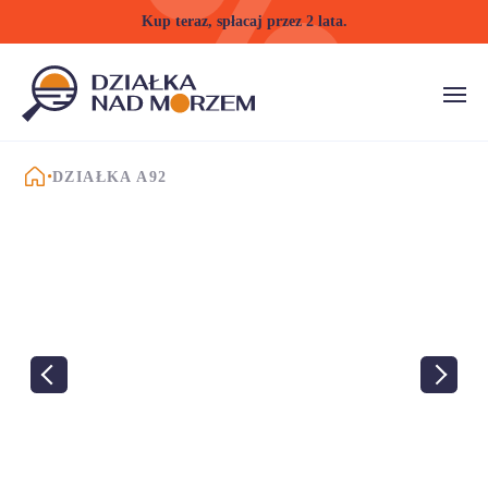
Kup teraz, spłacaj przez 2 lata.
STRONA GŁÓWNA
DZIAŁKA A92