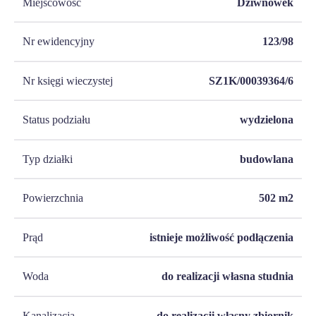
Miejscowość
Dziwnówek
Nr ewidencyjny
123/98
Nr księgi wieczystej
SZ1K/00039364/6
Status podziału
wydzielona
Typ działki
budowlana
Powierzchnia
502
m2
Prąd
istnieje możliwość podłączenia
Woda
do realizacji własna studnia
Kanalizacja
do realizacji własny zbiornik