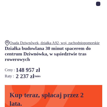
Osada Dziwnówek
, działka
A92
,
woj.
zachodniopomorskie
Działka budowlana 30 minut spacerem do
centrum Dziwnówka, w sąsiedztwie tras
rowerowych
148 957 zł
Ceny :
2 237 zł
Raty :
/mies
Kup teraz, spłacaj przez 2
lata.