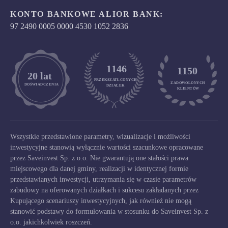
KONTO BANKOWE ALIOR BANK:
97 2490 0005 0000 4530 1052 2836
1146
1150
	20 lat
PRZEKSZATŁCONYCH
ZADOWOLONYCH

DOŚWIADCZENIA
DZIAŁEK
KLIENTÓW
Wszystkie przedstawione parametry, wizualizacje i możliwości
inwestycyjne stanowią wyłącznie wartości szacunkowe opracowane
przez Saveinvest Sp. z o.o. Nie gwarantują one stałości prawa
miejscowego dla danej gminy, realizacji w identycznej formie
przedstawianych inwestycji, utrzymania się w czasie parametrów
zabudowy na oferowanych działkach i sukcesu zakładanych przez
Kupującego scenariuszy inwestycyjnych, jak również nie mogą
stanowić podstawy do formułowania w stosunku do Saveinvest Sp. z
o.o. jakichkolwiek roszczeń.