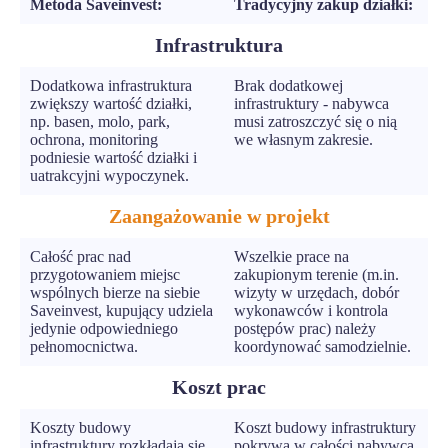
Metoda Saveinvest:
Tradycyjny zakup działki:
Infrastruktura
Dodatkowa infrastruktura
Brak dodatkowej
zwiększy wartość działki,
infrastruktury - nabywca
np. basen, molo, park,
musi zatroszczyć się o nią
ochrona, monitoring
we własnym zakresie.
podniesie wartość działki i
uatrakcyjni wypoczynek.
Zaangażowanie w projekt
Całość prac nad
Wszelkie prace na
przygotowaniem miejsc
zakupionym terenie (m.in.
wspólnych bierze na siebie
wizyty w urzędach, dobór
Saveinvest, kupujący udziela
wykonawców i kontrola
jedynie odpowiedniego
postępów prac) należy
pełnomocnictwa.
koordynować samodzielnie.
Koszt prac
Koszty budowy
Koszt budowy infrastruktury
infrastruktury rozkładają się
pokrywa w całości nabywca