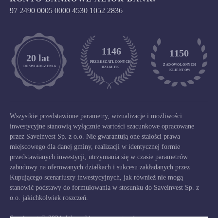
97 2490 0005 0000 4530 1052 2836
1146
1150
	20 lat
PRZEKSZATŁCONYCH
ZADOWOLONYCH

DOŚWIADCZENIA
DZIAŁEK
KLIENTÓW
Wszystkie przedstawione parametry, wizualizacje i możliwości
inwestycyjne stanowią wyłącznie wartości szacunkowe opracowane
przez Saveinvest Sp. z o.o. Nie gwarantują one stałości prawa
miejscowego dla danej gminy, realizacji w identycznej formie
przedstawianych inwestycji, utrzymania się w czasie parametrów
zabudowy na oferowanych działkach i sukcesu zakładanych przez
Kupującego scenariuszy inwestycyjnych, jak również nie mogą
stanowić podstawy do formułowania w stosunku do Saveinvest Sp. z
o.o. jakichkolwiek roszczeń.