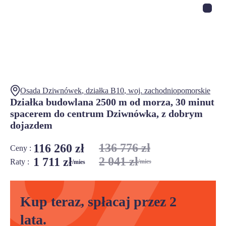
Osada Dziwnówek
, działka
B10
,
woj.
zachodniopomorskie
Działka budowlana 2500 m od morza, 30 minut
spacerem do centrum Dziwnówka, z dobrym
dojazdem
136 776 zł
116 260 zł
Ceny :
2 041 zł
1 711 zł
Raty :
/mies
/mies
Kup teraz, spłacaj przez 2
lata.