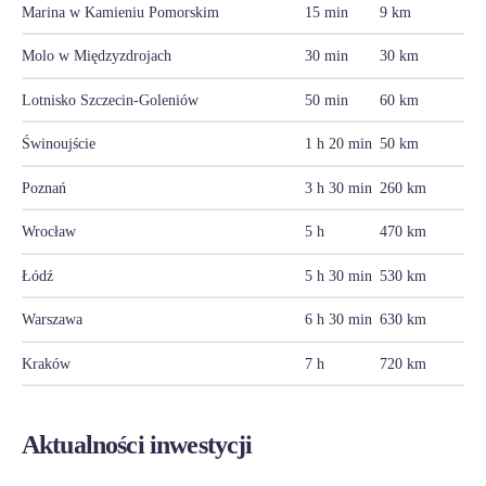
Marina w Kamieniu Pomorskim
15 min
9 km
Molo w Międzyzdrojach
30 min
30 km
Lotnisko Szczecin-Goleniów
50 min
60 km
Świnoujście
1 h 20 min
50 km
Poznań
3 h 30 min
260 km
Wrocław
5 h
470 km
Łódź
5 h 30 min
530 km
Warszawa
6 h 30 min
630 km
Kraków
7 h
720 km
Aktualności inwestycji