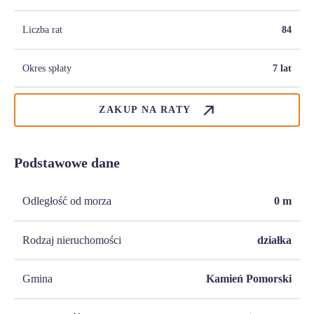
Liczba rat
84
Okres spłaty
7 lat
ZAKUP NA RATY
Podstawowe dane
Odległość od morza
0
m
Rodzaj nieruchomości
działka
Gmina
Kamień Pomorski