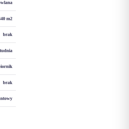
owlana
440
m2
brak
studnia
biornik
brak
untowy