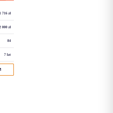
1 716
zł
2 000
zł
84
7 lat