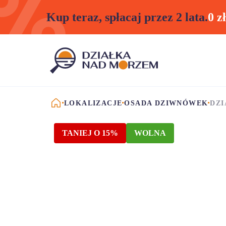
Kup teraz, spłacaj przez 2 lata.
0 z
STRONA GŁÓWNA
LOKALIZACJE
OSADA DZIWNÓWEK
DZI
TANIEJ O 15%
WOLNA