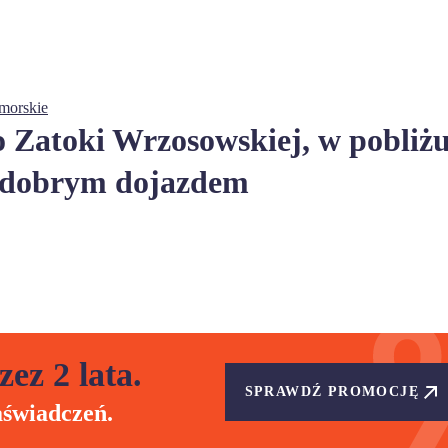
morskie
o Zatoki Wrzosowskiej, w pobliż
 z dobrym dojazdem
zez 2 lata.
SPRAWDŹ PROMOCJĘ
aświadczeń.