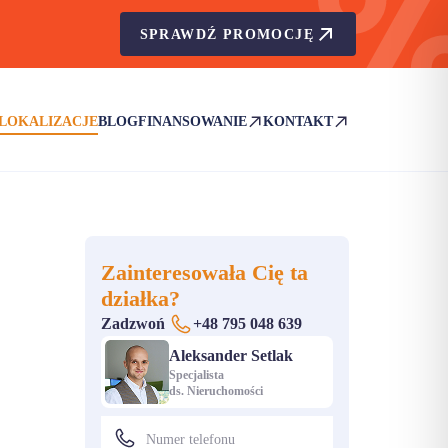
SPRAWDŹ PROMOCJĘ
LOKALIZACJE
BLOG
FINANSOWANIE
KONTAKT
(OTWIERA SIĘ W NOWEJ KARCIE)
(OTWIERA SIĘ W NOWEJ KA
Zainteresowała Cię ta
działka?
Zadzwoń
+48 795 048 639
Aleksander Setlak
Specjalista
ds. Nieruchomości