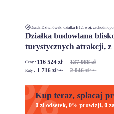
Osada Dziwnówek
, działka
B12
,
woj.
zachodniopo
Działka budowlana blisk
turystycznych atrakcji,
116 524 zł
137 088 zł
Ceny :
1 716 zł
2 046 zł
Raty :
/mies
/mies
Kup teraz, spłacaj pr
0 zł odsetek, 0% prowizji, 0 z