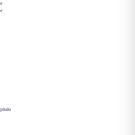
ie
ne
pitału