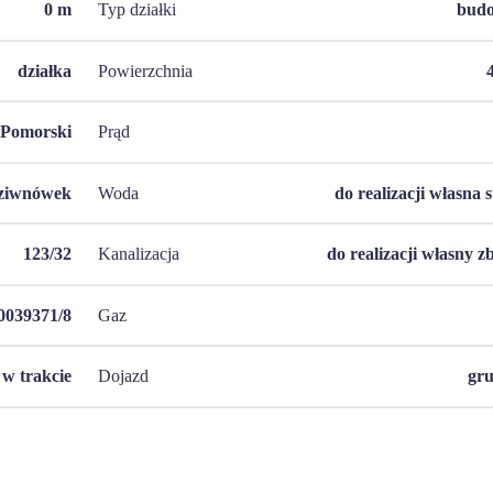
0
m
Typ działki
bud
działka
Powierzchnia
Pomorski
Prąd
ziwnówek
Woda
do realizacji własna 
123/32
Kanalizacja
do realizacji własny z
0039371/8
Gaz
w trakcie
Dojazd
gr