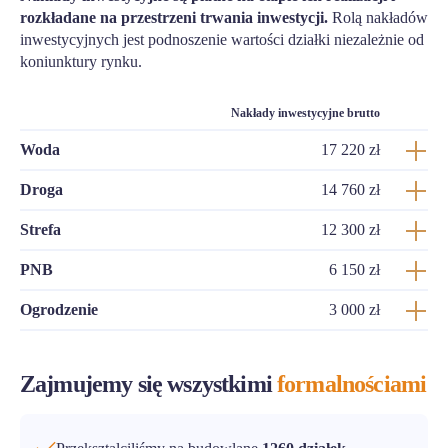
rozkładane na przestrzeni trwania inwestycji.
Rolą nakładów
inwestycyjnych jest podnoszenie wartości działki niezależnie od
koniunktury rynku.
Nakłady inwestycyjne brutto
Woda
17 220 zł
Droga
14 760 zł
Strefa
12 300 zł
PNB
6 150 zł
Ogrodzenie
3 000 zł
Zajmujemy się wszystkimi
formalnościami