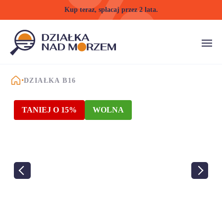
Kup teraz, spłacaj przez 2 lata.
STRONA GŁÓWNA
DZIAŁKA B16
TANIEJ O 15%
WOLNA