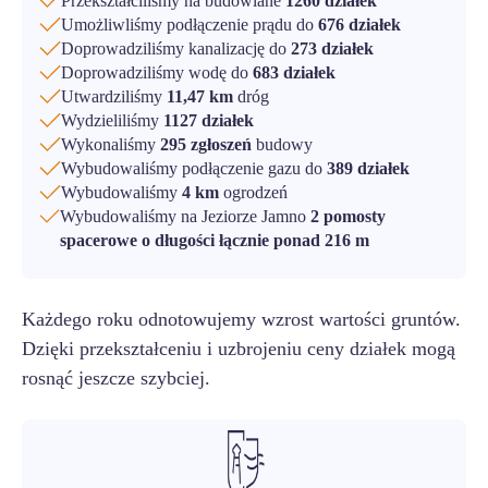
Przekształciliśmy na budowlane
1260 działek
Umożliwliśmy podłączenie prądu do
676 działek
Doprowadziliśmy kanalizację do
273 działek
Doprowadziliśmy wodę do
683 działek
Utwardziliśmy
11,47 km
dróg
Wydzieliliśmy
1127 działek
Wykonaliśmy
295 zgłoszeń
budowy
Wybudowaliśmy podłączenie gazu do
389 działek
Wybudowaliśmy
4 km
ogrodzeń
Wybudowaliśmy na Jeziorze Jamno
2 pomosty
spacerowe o długości łącznie ponad 216 m
Każdego roku odnotowujemy wzrost wartości gruntów.
Dzięki przekształceniu i uzbrojeniu ceny działek mogą
rosnąć jeszcze szybciej.