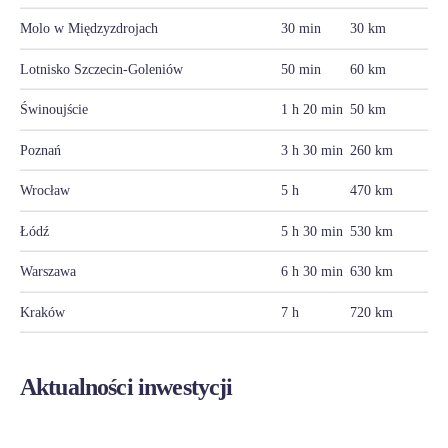
Molo w Międzyzdrojach
30 min
30 km
Lotnisko Szczecin-Goleniów
50 min
60 km
Świnoujście
1 h 20 min
50 km
Poznań
3 h 30 min
260 km
Wrocław
5 h
470 km
Łódź
5 h 30 min
530 km
Warszawa
6 h 30 min
630 km
Kraków
7 h
720 km
Aktualności inwestycji