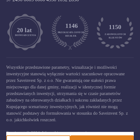
1146
1150
	20 lat
PRZEKSZATŁCONYCH
ZADOWOLONYCH

DOŚWIADCZENIA
DZIAŁEK
KLIENTÓW
Wszystkie przedstawione parametry, wizualizacje i możliwości
inwestycyjne stanowią wyłącznie wartości szacunkowe opracowane
przez Saveinvest Sp. z o.o. Nie gwarantują one stałości prawa
miejscowego dla danej gminy, realizacji w identycznej formie
przedstawianych inwestycji, utrzymania się w czasie parametrów
zabudowy na oferowanych działkach i sukcesu zakładanych przez
Kupującego scenariuszy inwestycyjnych, jak również nie mogą
stanowić podstawy do formułowania w stosunku do Saveinvest Sp. z
o.o. jakichkolwiek roszczeń.
Saveinvest © 2024. Wszystkie prawa zastrzeżone.