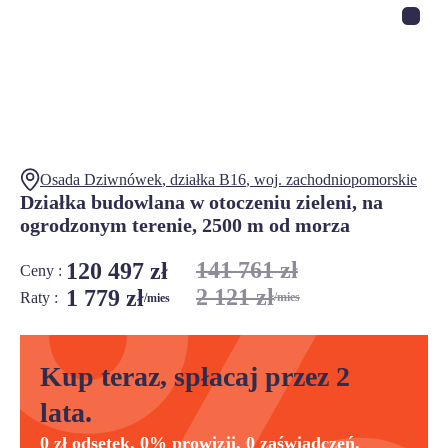
Osada Dziwnówek
, działka
B16
,
woj.
zachodniopomorskie
Działka budowlana w otoczeniu zieleni, na
ogrodzonym terenie, 2500 m od morza
141 761 zł
120 497 zł
Ceny :
2 121 zł
1 779 zł
Raty :
/mies
/mies
Kup teraz, spłacaj przez 2
lata.
0 zł odsetek, 0% prowizji, 0 zaświadczeń.