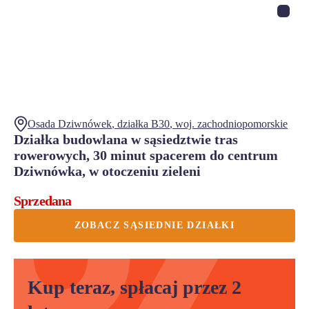
Osada Dziwnówek
, działka
B30
,
woj.
zachodniopomorskie
Działka budowlana w sąsiedztwie tras
rowerowych, 30 minut spacerem do centrum
Dziwnówka, w otoczeniu zieleni
Sprzedana
ZOBACZ SĄSIEDNIE DZIAŁKI
Kup teraz, spłacaj przez 2