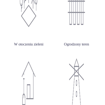
W otoczeniu zieleni
Ogrodzony teren