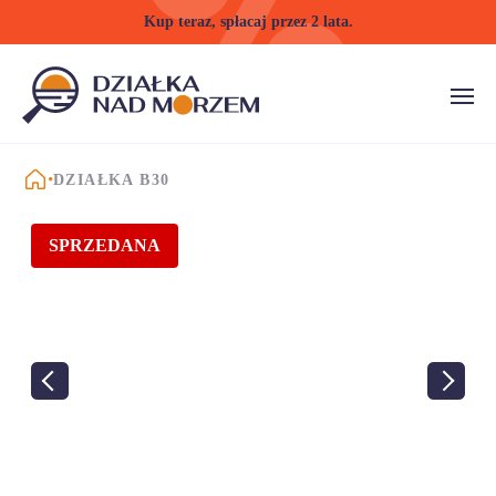
Kup teraz, spłacaj przez 2 lata.
STRONA GŁÓWNA
DZIAŁKA B30
SPRZEDANA