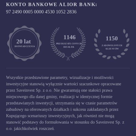
KONTO BANKOWE ALIOR BANK:
97 2490 0005 0000 4530 1052 2836
1146
1150
	20 lat
PRZEKSZATŁCONYCH
ZADOWOLONYCH

DOŚWIADCZENIA
DZIAŁEK
KLIENTÓW
Wszystkie przedstawione parametry, wizualizacje i możliwości
inwestycyjne stanowią wyłącznie wartości szacunkowe opracowane
przez Saveinvest Sp. z o.o. Nie gwarantują one stałości prawa
miejscowego dla danej gminy, realizacji w identycznej formie
przedstawianych inwestycji, utrzymania się w czasie parametrów
zabudowy na oferowanych działkach i sukcesu zakładanych przez
Kupującego scenariuszy inwestycyjnych, jak również nie mogą
stanowić podstawy do formułowania w stosunku do Saveinvest Sp. z
o.o. jakichkolwiek roszczeń.