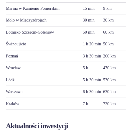
Marina w Kamieniu Pomorskim
15 min
9 km
Molo w Międzyzdrojach
30 min
30 km
Lotnisko Szczecin-Goleniów
50 min
60 km
Świnoujście
1 h 20 min
50 km
Poznań
3 h 30 min
260 km
Wrocław
5 h
470 km
Łódź
5 h 30 min
530 km
Warszawa
6 h 30 min
630 km
Kraków
7 h
720 km
Aktualności inwestycji