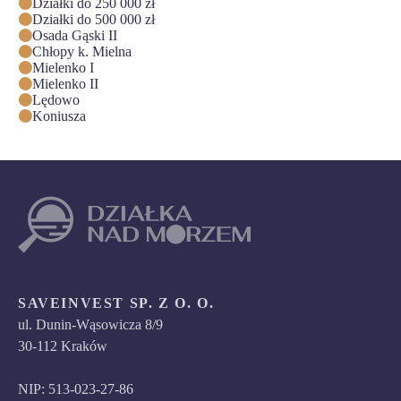
Działki do 250 000 zł
Działki do 500 000 zł
Osada Gąski II
Chłopy k. Mielna
Mielenko I
Mielenko II
Lędowo
Koniusza
SAVEINVEST SP. Z O. O.
ul. Dunin-Wąsowicza 8/9
30-112 Kraków
NIP: 513-023-27-86