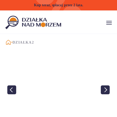
Kup teraz, spłacaj przez 2 lata.
STRONA GŁÓWNA
DZIAŁKA2