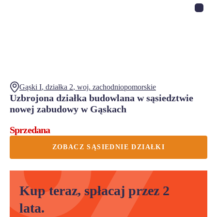
Gąski I
, działka
2
,
woj.
zachodniopomorskie
Uzbrojona działka budowlana w sąsiedztwie
nowej zabudowy w Gąskach
Sprzedana
ZOBACZ SĄSIEDNIE DZIAŁKI
Kup teraz, spłacaj przez 2
lata.