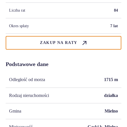
Liczba rat
84
Okres spłaty
7 lat
ZAKUP NA RATY
Podstawowe dane
Odległość od morza
1715
m
Rodzaj nieruchomości
działka
Gmina
Mielno
Miejscowość
Gąski k. Mielna