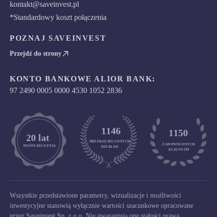
kontakt@saveinvest.pl
*Standardowy koszt połączenia
POZNAJ SAVEINVEST
Przejdź do strony
KONTO BANKOWE ALIOR BANK:
97 2490 0005 0000 4530 1052 2836
1146
1150
	20 lat
PRZEKSZATŁCONYCH
ZADOWOLONYCH

DOŚWIADCZENIA
DZIAŁEK
KLIENTÓW
Wszystkie przedstawione parametry, wizualizacje i możliwości
inwestycyjne stanowią wyłącznie wartości szacunkowe opracowane
przez Saveinvest Sp. z o.o. Nie gwarantują one stałości prawa