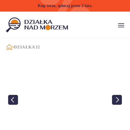
Kup teraz, spłacaj przez 2 lata.
STRONA GŁÓWNA
DZIAŁKA32