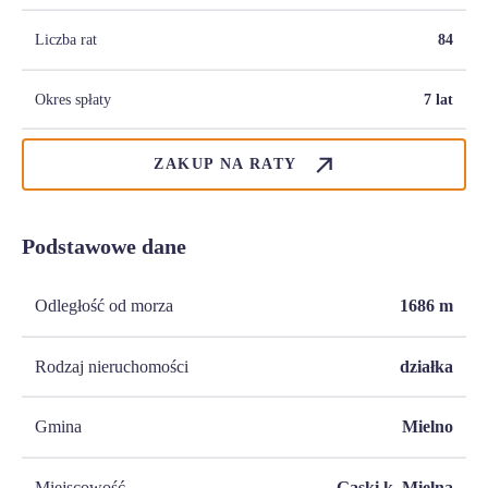
Liczba rat
84
Okres spłaty
7 lat
ZAKUP NA RATY
Podstawowe dane
Odległość od morza
1686
m
Rodzaj nieruchomości
działka
Gmina
Mielno
Miejscowość
Gąski k. Mielna