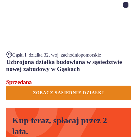
Gąski I
, działka
32
,
woj.
zachodniopomorskie
Uzbrojona działka budowlana w sąsiedztwie
nowej zabudowy w Gąskach
Sprzedana
ZOBACZ SĄSIEDNIE DZIAŁKI
Kup teraz, spłacaj przez 2
lata.