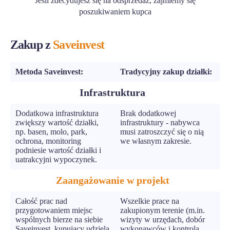
Jeśli zdecydujesz się na odsprzedaż, zajmiemy się
poszukiwaniem kupca
Zakup z
Saveinvest
Metoda Saveinvest:
Tradycyjny zakup działki:
Infrastruktura
Dodatkowa infrastruktura
Brak dodatkowej
zwiększy wartość działki,
infrastruktury - nabywca
np. basen, molo, park,
musi zatroszczyć się o nią
ochrona, monitoring
we własnym zakresie.
podniesie wartość działki i
uatrakcyjni wypoczynek.
Zaangażowanie w projekt
Całość prac nad
Wszelkie prace na
przygotowaniem miejsc
zakupionym terenie (m.in.
wspólnych bierze na siebie
wizyty w urzędach, dobór
Saveinvest, kupujący udziela
wykonawców i kontrola