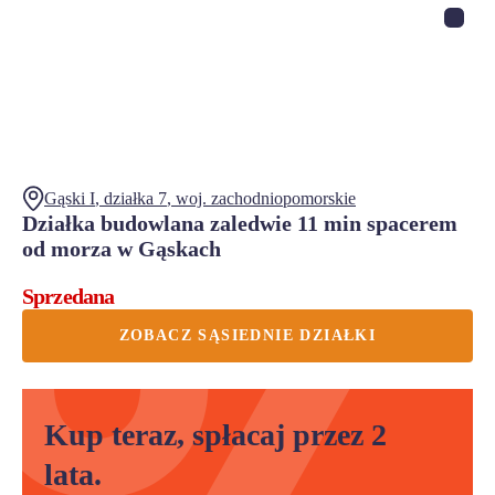
Gąski I
, działka
7
,
woj.
zachodniopomorskie
Działka budowlana zaledwie 11 min spacerem
od morza w Gąskach
Sprzedana
ZOBACZ SĄSIEDNIE DZIAŁKI
Kup teraz, spłacaj przez 2
lata.