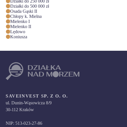
Działki do 250 000 zł
Działki do 500 000 zł
Osada Gąski II
Chłopy k. Mielna
Mielenko I
Mielenko II
Lędowo
Koniusza
SAVEINVEST SP. Z O. O.
ul. Dunin-Wąsowicza 8/9
30-112 Kraków
NIP: 513-023-27-86