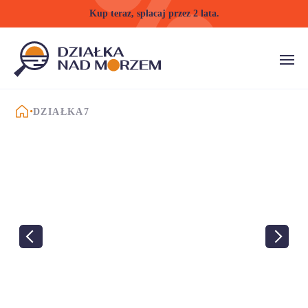
Kup teraz, spłacaj przez 2 lata.
STRONA GŁÓWNA
DZIAŁKA7