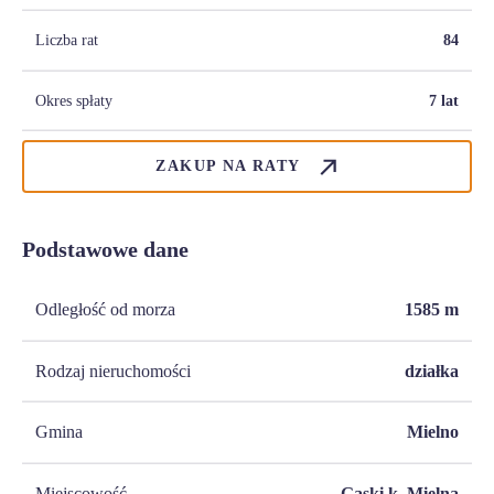
Liczba rat
84
Okres spłaty
7 lat
ZAKUP NA RATY
Podstawowe dane
Odległość od morza
1585
m
Rodzaj nieruchomości
działka
Gmina
Mielno
Miejscowość
Gąski k. Mielna