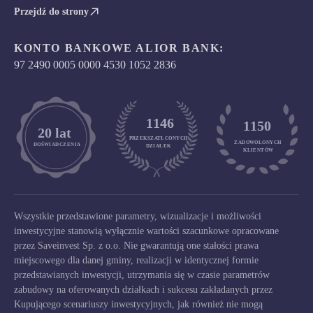
Przejdź do strony
KONTO BANKOWE ALIOR BANK:
97 2490 0005 0000 4530 1052 2836
1146
1150
	20 lat
PRZEKSZATŁCONYCH
ZADOWOLONYCH

DOŚWIADCZENIA
DZIAŁEK
KLIENTÓW
Wszystkie przedstawione parametry, wizualizacje i możliwości
inwestycyjne stanowią wyłącznie wartości szacunkowe opracowane
przez Saveinvest Sp. z o.o. Nie gwarantują one stałości prawa
miejscowego dla danej gminy, realizacji w identycznej formie
przedstawianych inwestycji, utrzymania się w czasie parametrów
zabudowy na oferowanych działkach i sukcesu zakładanych przez
Kupującego scenariuszy inwestycyjnych, jak również nie mogą