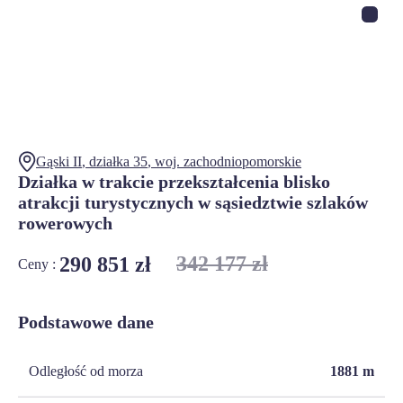
Gąski II
, działka
35
,
woj.
zachodniopomorskie
Działka w trakcie przekształcenia blisko
atrakcji turystycznych w sąsiedztwie szlaków
rowerowych
342 177 zł
290 851 zł
Ceny :
Podstawowe dane
Odległość od morza
1881
m