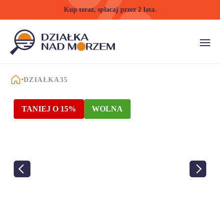
Kup teraz, spłacaj przez 2 lata.
STRONA GŁÓWNA
DZIAŁKA35
TANIEJ O 15%
WOLNA