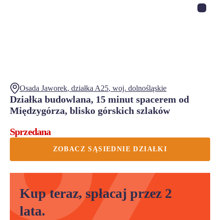
Osada Jaworek
, działka
A25
,
woj.
dolnośląskie
Działka budowlana, 15 minut spacerem od
Międzygórza, blisko górskich szlaków
Sprzedana
ZOBACZ SĄSIEDNIE DZIAŁKI
Kup teraz, spłacaj przez 2
lata.