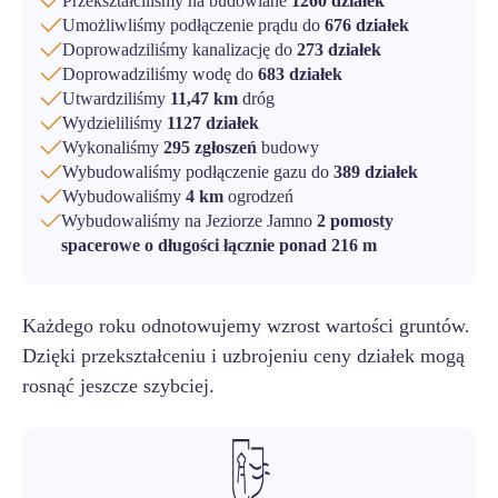
Przekształciliśmy na budowlane
1260 działek
Umożliwliśmy podłączenie prądu do
676 działek
Doprowadziliśmy kanalizację do
273 działek
Doprowadziliśmy wodę do
683 działek
Utwardziliśmy
11,47 km
dróg
Wydzieliliśmy
1127 działek
Wykonaliśmy
295 zgłoszeń
budowy
Wybudowaliśmy podłączenie gazu do
389 działek
Wybudowaliśmy
4 km
ogrodzeń
Wybudowaliśmy na Jeziorze Jamno
2 pomosty
spacerowe o długości łącznie ponad 216 m
Każdego roku odnotowujemy wzrost wartości gruntów.
Dzięki przekształceniu i uzbrojeniu ceny działek mogą
rosnąć jeszcze szybciej.