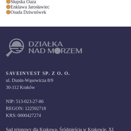
Słupska Oaza
Enklawa Jarosławiec
Osada Dziwnówek
SAVEINVEST SP. Z O. O.
ul. Dunin-Wąsowicza 8/9
30-112 Kraków
NIP: 513-023-27-86
REGON: 122592718
KRS: 0000427274
Sąd rejonowy dla Krakowa- Śródmieścia w Krakowie, XI