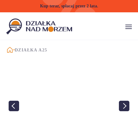
Kup teraz, spłacaj przez 2 lata.
STRONA GŁÓWNA
DZIAŁKA A25