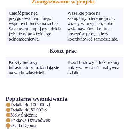
Zaangażowanie w projekt
Całość prac nad
Wszelkie prace na
przygotowaniem miejsc
zakupionym terenie (m.in.
wspólnych bierze na siebie
wizyty w urzędach, dobór
Saveinvest, kupujący udziela
wykonawców i kontrola
jedynie odpowiedniego
postępów prac) należy
pełnomocnictwa.
koordynować samodzielnie.
Koszt prac
Koszty budowy
Koszt budowy infrastruktury
infrastruktury rozkładają się
pokrywa w całości nabywca
na wielu właścicieli
działki
Popularne wyszukiwania
Działki do 100 000 zł
Działki do 50 000 zł
Mały Śnieżnik
Enklawa Dziwnówek
Osada Dębina