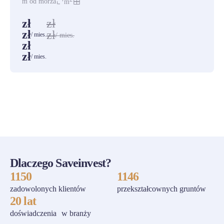
m od morza
m
zł
zł
zł
zł
/ mies.
/ mies.
zł
zł
/ mies.
ZOBACZ WSZYSTKIE
Dlaczego Saveinvest?
1150
1146
zadowolonych klientów
przekształcownych gruntów
20 lat
doświadczenia w branży