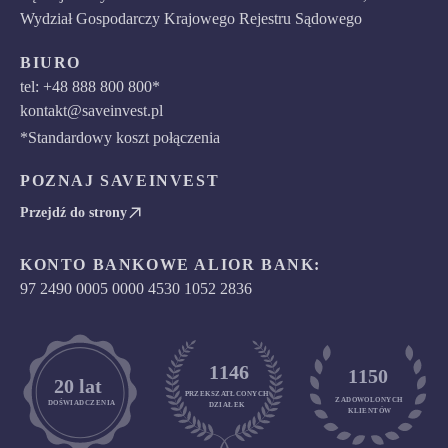
Wydział Gospodarczy Krajowego Rejestru Sądowego
BIURO
tel: +48 888 800 800*
kontakt@saveinvest.pl
*Standardowy koszt połączenia
POZNAJ SAVEINVEST
Przejdź do strony
KONTO BANKOWE ALIOR BANK:
97 2490 0005 0000 4530 1052 2836
1146
1150
	20 lat
PRZEKSZATŁCONYCH
ZADOWOLONYCH

DOŚWIADCZENIA
DZIAŁEK
KLIENTÓW