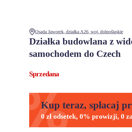
Osada Jaworek
, działka
A26
,
woj.
dolnośląskie
Działka budowlana z wid
samochodem do Czech
Sprzedana
Kup teraz, spłacaj pr
0 zł odsetek, 0% prowizji, 0 z