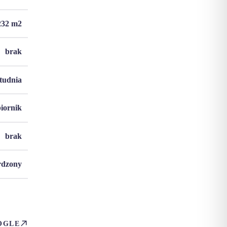
232
m2
brak
studnia
biornik
brak
rdzony
OGLE