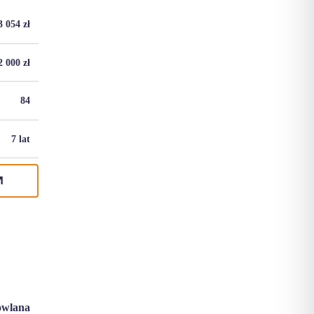
3 054
zł
2 000
zł
84
7 lat
wlana