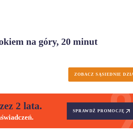
okiem na góry, 20 minut
ZOBACZ SĄSIEDNIE DZI
zez 2 lata.
SPRAWDŹ PROMOCJĘ
aświadczeń.