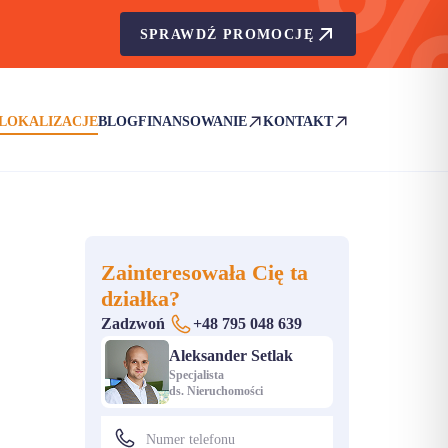
SPRAWDŹ PROMOCJĘ
LOKALIZACJE
BLOG
FINANSOWANIE
KONTAKT
(OTWIERA SIĘ W NOWEJ KARCIE)
(OTWIERA SIĘ W NOWEJ KA
Zainteresowała Cię ta
działka?
Zadzwoń
+48 795 048 639
Aleksander Setlak
Specjalista
ds. Nieruchomości