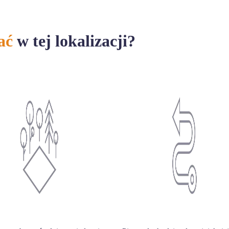
ać
w tej lokalizacji?