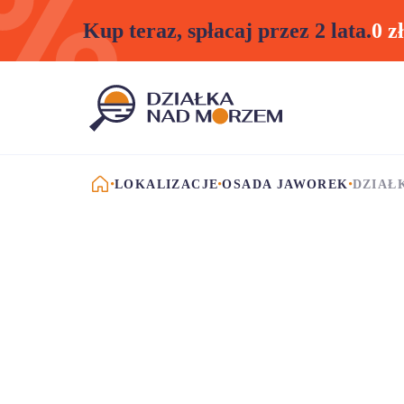
Kup teraz, spłacaj przez 2 lata.
0 z
STRONA GŁÓWNA
LOKALIZACJE
OSADA JAWOREK
DZIAŁ