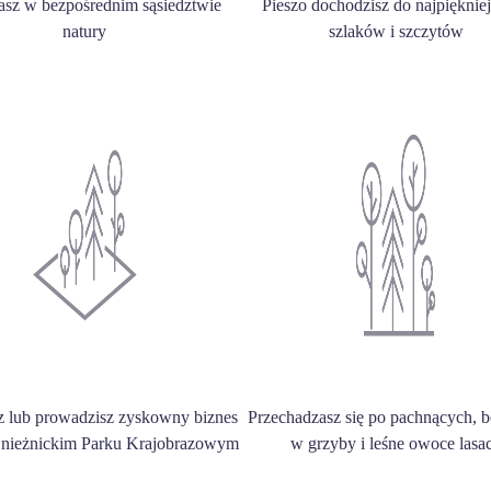
asz w bezpośrednim sąsiedztwie
Pieszo dochodzisz do najpięknie
natury
szlaków i szczytów
z lub prowadzisz zyskowny biznes
Przechadzasz się po pachnących, 
Śnieżnickim Parku Krajobrazowym
w grzyby i leśne owoce lasa