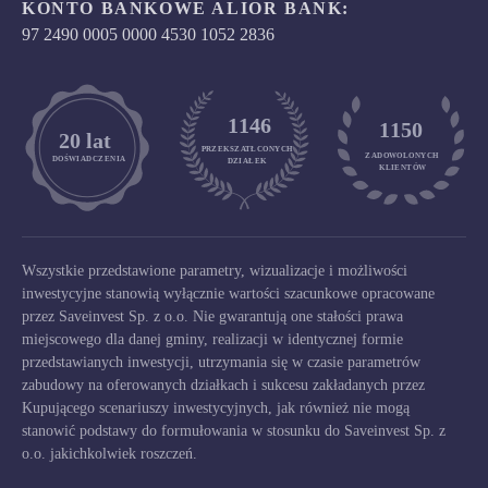
KONTO BANKOWE ALIOR BANK:
97 2490 0005 0000 4530 1052 2836
1146
1150
	20 lat
PRZEKSZATŁCONYCH
ZADOWOLONYCH

DOŚWIADCZENIA
DZIAŁEK
KLIENTÓW
Wszystkie przedstawione parametry, wizualizacje i możliwości
inwestycyjne stanowią wyłącznie wartości szacunkowe opracowane
przez Saveinvest Sp. z o.o. Nie gwarantują one stałości prawa
miejscowego dla danej gminy, realizacji w identycznej formie
przedstawianych inwestycji, utrzymania się w czasie parametrów
zabudowy na oferowanych działkach i sukcesu zakładanych przez
Kupującego scenariuszy inwestycyjnych, jak również nie mogą
stanowić podstawy do formułowania w stosunku do Saveinvest Sp. z
o.o. jakichkolwiek roszczeń.