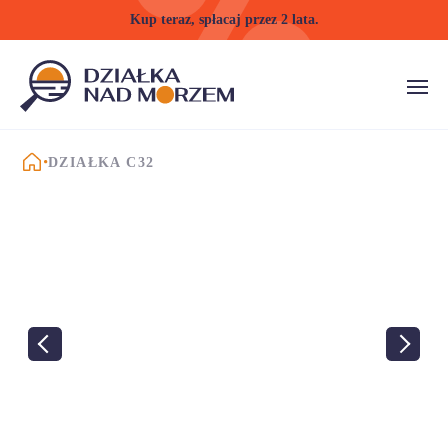
Kup teraz, spłacaj przez 2 lata.
STRONA GŁÓWNA
DZIAŁKA C32