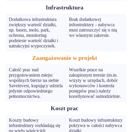
Infrastruktura
Dodatkowa infrastruktura
Brak dodatkowej
zwiększy wartość działki,
infrastruktury - nabywca
np. basen, molo, park,
musi zatroszczyć się o nią
ochrona, monitoring
we własnym zakresie.
podniesie wartość działki i
uatrakcyjni wypoczynek.
Zaangażowanie w projekt
Całość prac nad
Wszelkie prace na
przygotowaniem miejsc
zakupionym terenie (m.in.
wspólnych bierze na siebie
wizyty w urzędach, dobór
Saveinvest, kupujący udziela
wykonawców i kontrola
jedynie odpowiedniego
postępów prac) należy
pełnomocnictwa.
koordynować samodzielnie.
Koszt prac
Koszty budowy
Koszt budowy infrastruktury
infrastruktury rozkładają się
pokrywa w całości nabywca
na wielu właścicieli
działki