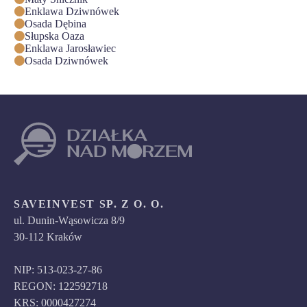
Enklawa Dziwnówek
Osada Dębina
Słupska Oaza
Enklawa Jarosławiec
Osada Dziwnówek
SAVEINVEST SP. Z O. O.
ul. Dunin-Wąsowicza 8/9
30-112 Kraków
NIP: 513-023-27-86
REGON: 122592718
KRS: 0000427274