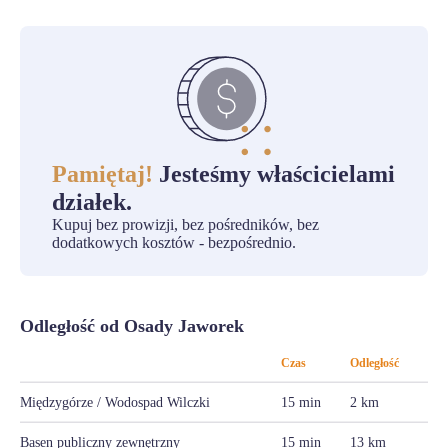
Pamiętaj!
Jesteśmy właścicielami
działek.
Kupuj bez prowizji, bez pośredników, bez
dodatkowych kosztów - bezpośrednio.
Odległość od Osady Jaworek
Czas
Odległość
Międzygórze / Wodospad Wilczki
15 min
2 km
Basen publiczny zewnętrzny
15 min
13 km