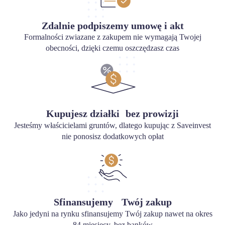
Zdalnie podpiszemy umowę i akt
Formalności zwiazane z zakupem nie wymagają Twojej
obecności, dzięki czemu oszczędzasz czas
Kupujesz działki bez prowizji
Jesteśmy właścicielami gruntów, dlatego kupując z Saveinvest
nie ponosisz dodatkowych opłat
Sfinansujemy Twój zakup
Jako jedyni na rynku sfinansujemy Twój zakup nawet na okres
84 miesięcy, bez banków