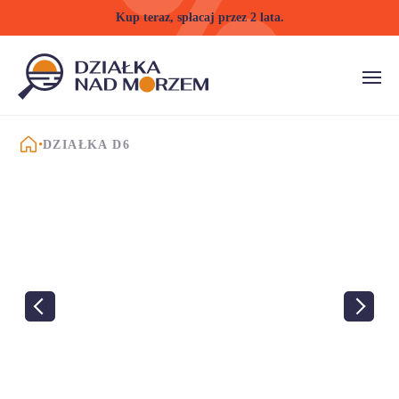
Kup teraz, spłacaj przez 2 lata.
STRONA GŁÓWNA
DZIAŁKA D6