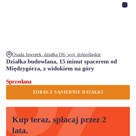
Osada Jaworek
, działka
D6
,
woj.
dolnośląskie
Działka budowlana, 15 minut spacerem od
Międzygórza, z widokiem na góry
Sprzedana
ZOBACZ SĄSIEDNIE DZIAŁKI
Kup teraz, spłacaj przez 2
lata.