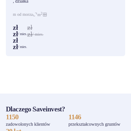
, działka
2
m od morza
m
zł
zł
zł
zł
/ mies.
/ mies.
zł
zł
/ mies.
ZOBACZ WSZYSTKIE
Dlaczego Saveinvest?
1150
1146
zadowolonych klientów
przekształcownych gruntów