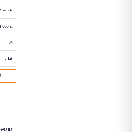
2 245
zł
2 000
zł
84
7 lat
owlana