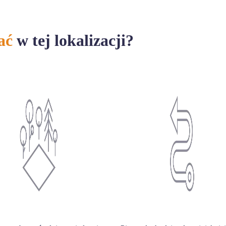
ać
w tej lokalizacji?