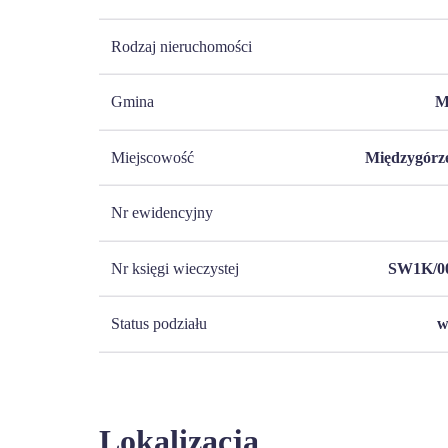
Rodzaj nieruchomości
Gmina
M
Miejscowość
Międzygórze
Nr ewidencyjny
Nr księgi wieczystej
SW1K/00
Status podziału
w
Lokalizacja