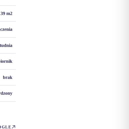
139
m2
ączenia
studnia
biornik
brak
rdzony
OGLE