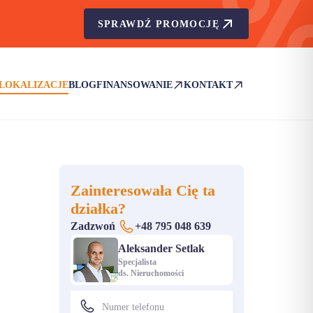
SPRAWDŹ PROMOCJĘ
LOKALIZACJE
BLOG
FINANSOWANIE
KONTAKT
(OTWIERA SIĘ W NOWEJ KARCIE)
(OTWIERA SIĘ W NOWEJ KA
Zainteresowała Cię ta
działka?
Zadzwoń
+48 795 048 639
Aleksander Setlak
Specjalista
ds. Nieruchomości