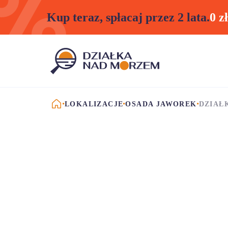
Kup teraz, spłacaj przez 2 lata.
0 z
STRONA GŁÓWNA
LOKALIZACJE
OSADA JAWOREK
DZIAŁ