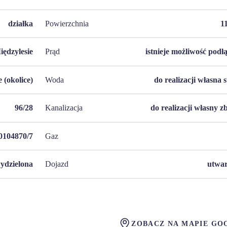
działka
Powierzchnia
1
iędzylesie
Prąd
istnieje możliwość podł
 (okolice)
Woda
do realizacji własna 
96/28
Kanalizacja
do realizacji własny z
104870/7
Gaz
ydzielona
Dojazd
utwa
ZOBACZ NA MAPIE GO