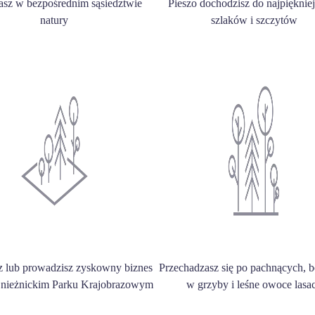
asz w bezpośrednim sąsiedztwie
Pieszo dochodzisz do najpięknie
natury
szlaków i szczytów
z lub prowadzisz zyskowny biznes
Przechadzasz się po pachnących, 
Śnieżnickim Parku Krajobrazowym
w grzyby i leśne owoce lasa