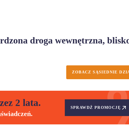
rdzona droga wewnętrzna, blisk
ZOBACZ SĄSIEDNIE DZI
zez 2 lata.
SPRAWDŹ PROMOCJĘ
aświadczeń.