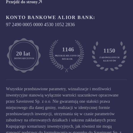
Przejdź do strony
KONTO BANKOWE ALIOR BANK:
97 2490 0005 0000 4530 1052 2836
1146
1150
	20 lat
PRZEKSZATŁCONYCH
ZADOWOLONYCH

DOŚWIADCZENIA
DZIAŁEK
KLIENTÓW
Wszystkie przedstawione parametry, wizualizacje i możliwości
inwestycyjne stanowią wyłącznie wartości szacunkowe opracowane
przez Saveinvest Sp. z o.o. Nie gwarantują one stałości prawa
miejscowego dla danej gminy, realizacji w identycznej formie
przedstawianych inwestycji, utrzymania się w czasie parametrów
zabudowy na oferowanych działkach i sukcesu zakładanych przez
Kupującego scenariuszy inwestycyjnych, jak również nie mogą
stanowić podstawy do formułowania w stosunku do Saveinvest Sp. z