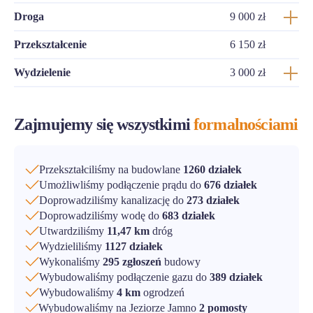
Droga
9 000 zł
Przekształcenie
6 150 zł
Wydzielenie
3 000 zł
Zajmujemy się wszystkimi
formalnościami
Przekształciliśmy na budowlane
1260 działek
Umożliwliśmy podłączenie prądu do
676 działek
Doprowadziliśmy kanalizację do
273 działek
Doprowadziliśmy wodę do
683 działek
Utwardziliśmy
11,47 km
dróg
Wydzieliliśmy
1127 działek
Wykonaliśmy
295 zgłoszeń
budowy
Wybudowaliśmy podłączenie gazu do
389 działek
Wybudowaliśmy
4 km
ogrodzeń
Wybudowaliśmy na Jeziorze Jamno
2 pomosty