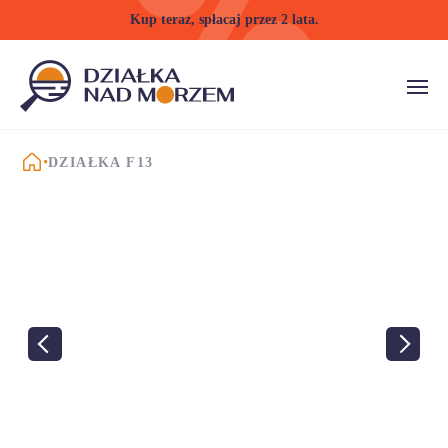
Kup teraz, spłacaj przez 2 lata.
STRONA GŁÓWNA
DZIAŁKA F13