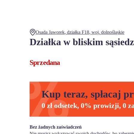
Osada Jaworek
, działka
F18
,
woj.
dolnośląskie
Działka w bliskim sąsied
Sprzedana
Kup teraz, spłacaj pr
0 zł odsetek, 0% prowizji, 0 z
Bez żadnych zaświadczeń
Nie musisz wykazywać swoich dochodów, bo zabezpiec