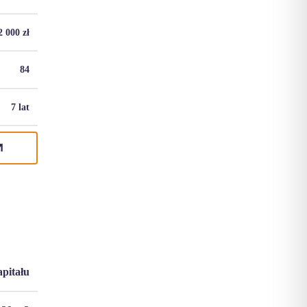
2 000
zł
84
7 lat
apitału