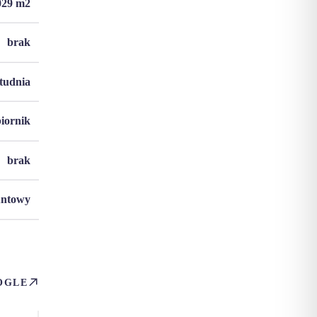
029
m2
brak
studnia
biornik
brak
untowy
OGLE