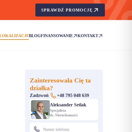
SPRAWDŹ PROMOCJĘ
LOKALIZACJE
BLOG
FINANSOWANIE
KONTAKT
(OTWIERA SIĘ W NOWEJ KARCIE)
(OTWIERA SIĘ W NOWEJ KA
Zainteresowała Cię ta
działka?
Zadzwoń
+48 795 048 639
Aleksander Setlak
Specjalista
ds. Nieruchomości