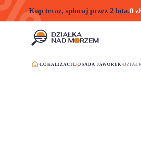
Kup teraz, spłacaj przez 2 lata.
0 z
STRONA GŁÓWNA
LOKALIZACJE
OSADA JAWOREK
DZIAŁ