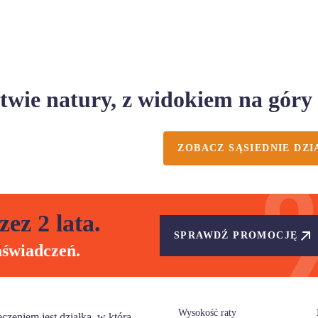
ztwie natury, z widokiem na góry
ZOBACZ SĄSIEDNIE DZI
zez 2 lata.
SPRAWDŹ PROMOCJĘ
aświadczeń.
Wysokość raty
zeniem jest działka, w którą