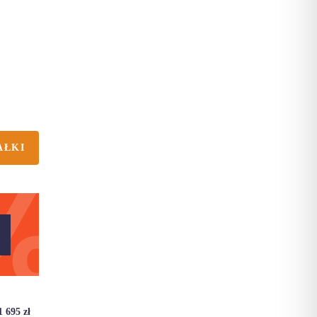
AŁKI
1 695
zł