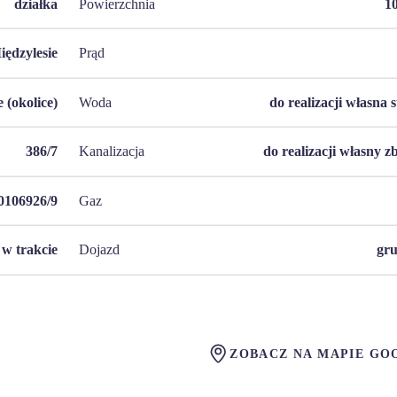
działka
Powierzchnia
1
iędzylesie
Prąd
 (okolice)
Woda
do realizacji własna 
386/7
Kanalizacja
do realizacji własny z
106926/9
Gaz
w trakcie
Dojazd
gr
ZOBACZ NA MAPIE GO