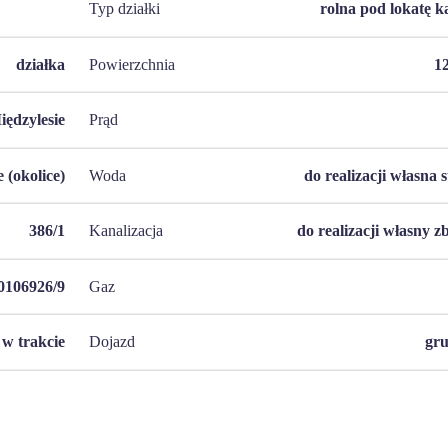
Typ działki
rolna pod lokatę k
działka
Powierzchnia
1
iędzylesie
Prąd
 (okolice)
Woda
do realizacji własna 
386/1
Kanalizacja
do realizacji własny z
106926/9
Gaz
w trakcie
Dojazd
gr