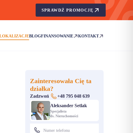
SPRAWDŹ PROMOCJĘ
LOKALIZACJE
BLOG
FINANSOWANIE
KONTAKT
(OTWIERA SIĘ W NOWEJ KARCIE)
(OTWIERA SIĘ W NOWEJ KA
Zainteresowała Cię ta
działka?
Zadzwoń
+48 795 048 639
Aleksander Setlak
Specjalista
ds. Nieruchomości