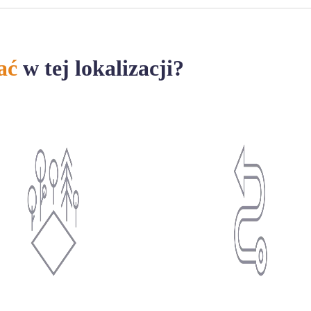
ać
w tej lokalizacji?