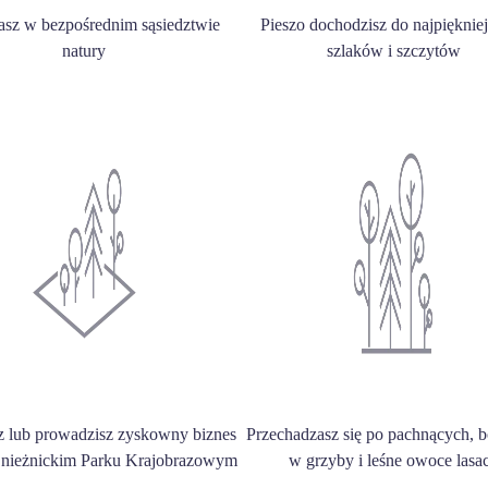
asz w bezpośrednim sąsiedztwie
Pieszo dochodzisz do najpięknie
natury
szlaków i szczytów
z lub prowadzisz zyskowny biznes
Przechadzasz się po pachnących, 
Śnieżnickim Parku Krajobrazowym
w grzyby i leśne owoce lasa