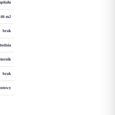
apitału
246
m2
brak
studnia
biornik
brak
untowy