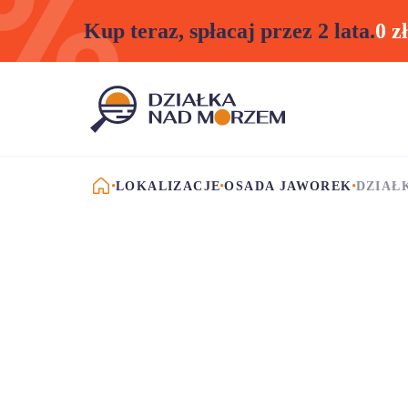
Kup teraz, spłacaj przez 2 lata.
0 z
STRONA GŁÓWNA
LOKALIZACJE
OSADA JAWOREK
DZIAŁ