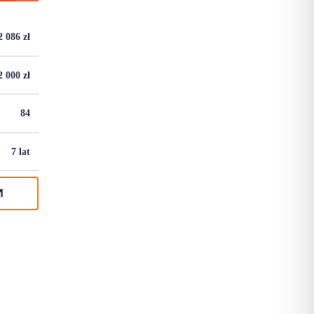
2 086
zł
2 000
zł
84
7 lat