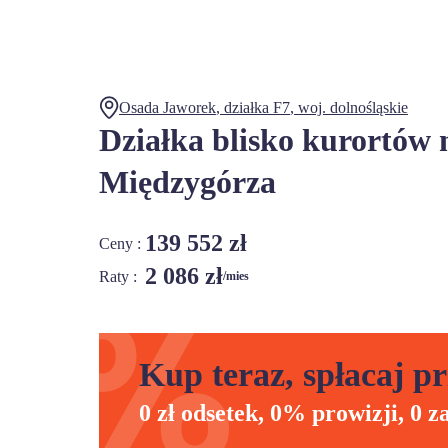
Osada Jaworek
, działka
F7
,
woj.
dolnośląskie
Działka blisko kurortów 
Międzygórza
139 552 zł
Ceny :
2 086 zł
Raty :
/mies
Kup teraz, spłacaj pr
0 zł odsetek, 0% prowizji, 0 z