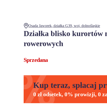
Osada Jaworek
, działka
G39
,
woj.
dolnośląskie
Działka blisko kurortów 
rowerowych
Sprzedana
Kup teraz, spłacaj pr
0 zł odsetek, 0% prowizji, 0 z