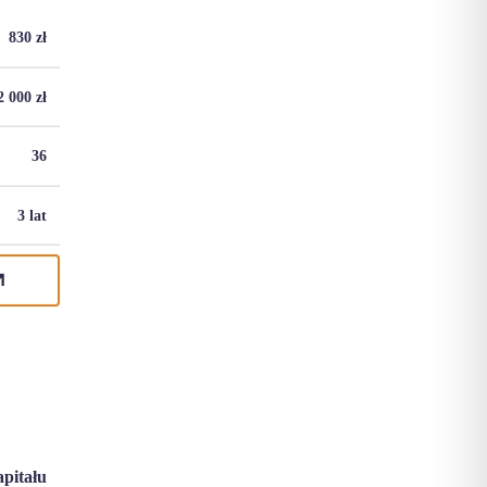
830
zł
2 000
zł
36
3 lat
apitału