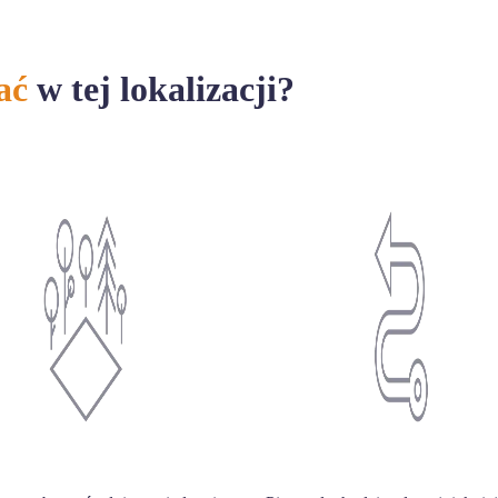
ać
w tej lokalizacji?