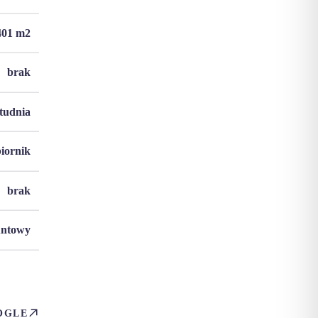
401
m2
brak
studnia
biornik
brak
untowy
OGLE