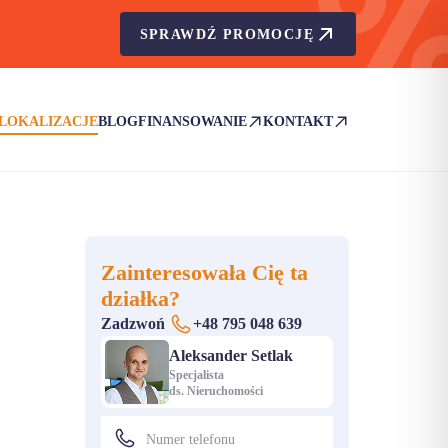
SPRAWDŹ PROMOCJĘ
LOKALIZACJE
BLOG
FINANSOWANIE
KONTAKT
(OTWIERA SIĘ W NOWEJ KARCIE)
(OTWIERA SIĘ W NOWEJ KA
Zainteresowała Cię ta
działka?
Zadzwoń
+48 795 048 639
Aleksander Setlak
Specjalista
ds. Nieruchomości