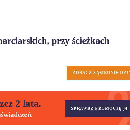
narciarskich, przy ścieżkach
ZOBACZ SĄSIEDNIE DZI
zez 2 lata.
SPRAWDŹ PROMOCJĘ
aświadczeń.