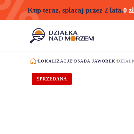
Kup teraz, spłacaj przez 2 lata.
0 z
STRONA GŁÓWNA
LOKALIZACJE
OSADA JAWOREK
DZIAŁ
SPRZEDANA