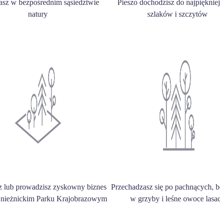
asz w bezpośrednim sąsiedztwie
Pieszo dochodzisz do najpięknie
natury
szlaków i szczytów
z lub prowadzisz zyskowny biznes
Przechadzasz się po pachnących, 
Śnieżnickim Parku Krajobrazowym
w grzyby i leśne owoce lasa