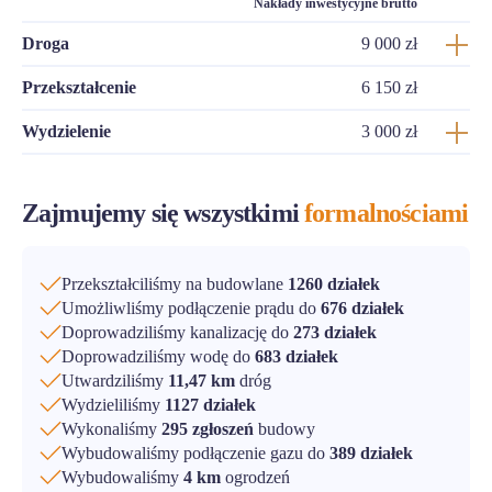
Nakłady inwestycyjne brutto
Droga
9 000 zł
Przekształcenie
6 150 zł
Wydzielenie
3 000 zł
Zajmujemy się wszystkimi
formalnościami
Przekształciliśmy na budowlane
1260 działek
Umożliwliśmy podłączenie prądu do
676 działek
Doprowadziliśmy kanalizację do
273 działek
Doprowadziliśmy wodę do
683 działek
Utwardziliśmy
11,47 km
dróg
Wydzieliliśmy
1127 działek
Wykonaliśmy
295 zgłoszeń
budowy
Wybudowaliśmy podłączenie gazu do
389 działek
Wybudowaliśmy
4 km
ogrodzeń