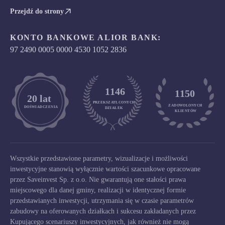
Przejdź do strony
KONTO BANKOWE ALIOR BANK:
97 2490 0005 0000 4530 1052 2836
1146
1150
	20 lat
PRZEKSZATŁCONYCH
ZADOWOLONYCH

DOŚWIADCZENIA
DZIAŁEK
KLIENTÓW
Wszystkie przedstawione parametry, wizualizacje i możliwości
inwestycyjne stanowią wyłącznie wartości szacunkowe opracowane
przez Saveinvest Sp. z o.o. Nie gwarantują one stałości prawa
miejscowego dla danej gminy, realizacji w identycznej formie
przedstawianych inwestycji, utrzymania się w czasie parametrów
zabudowy na oferowanych działkach i sukcesu zakładanych przez
Kupującego scenariuszy inwestycyjnych, jak również nie mogą