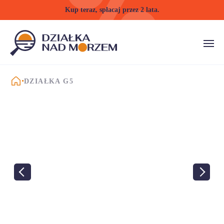
Kup teraz, spłacaj przez 2 lata.
STRONA GŁÓWNA
DZIAŁKA G5