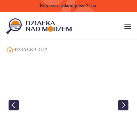
Kup teraz, spłacaj przez 2 lata.
STRONA GŁÓWNA
DZIAŁKA G57