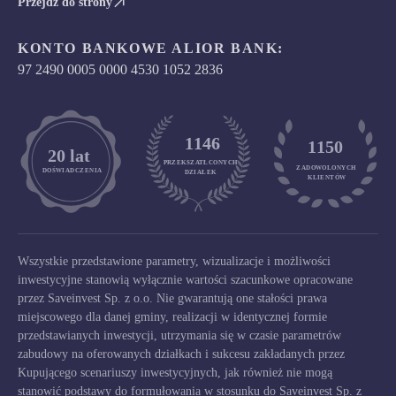
Przejdź do strony
KONTO BANKOWE ALIOR BANK:
97 2490 0005 0000 4530 1052 2836
1146
1150
	20 lat
PRZEKSZATŁCONYCH
ZADOWOLONYCH

DOŚWIADCZENIA
DZIAŁEK
KLIENTÓW
Wszystkie przedstawione parametry, wizualizacje i możliwości
inwestycyjne stanowią wyłącznie wartości szacunkowe opracowane
przez Saveinvest Sp. z o.o. Nie gwarantują one stałości prawa
miejscowego dla danej gminy, realizacji w identycznej formie
przedstawianych inwestycji, utrzymania się w czasie parametrów
zabudowy na oferowanych działkach i sukcesu zakładanych przez
Kupującego scenariuszy inwestycyjnych, jak również nie mogą
stanowić podstawy do formułowania w stosunku do Saveinvest Sp. z