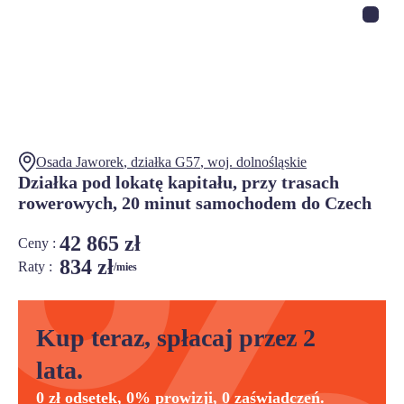
Osada Jaworek
, działka
G57
,
woj.
dolnośląskie
Działka pod lokatę kapitału, przy trasach
rowerowych, 20 minut samochodem do Czech
42 865 zł
Ceny :
834 zł
Raty :
/mies
Kup teraz, spłacaj przez 2
lata.
0 zł odsetek, 0% prowizji, 0 zaświadczeń.