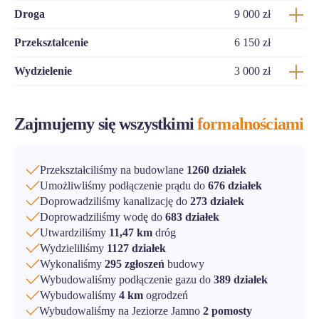
Droga
9 000 zł
Przekształcenie
6 150 zł
Wydzielenie
3 000 zł
Zajmujemy się wszystkimi
formalnościami
Przekształciliśmy na budowlane
1260 działek
Umożliwliśmy podłączenie prądu do
676 działek
Doprowadziliśmy kanalizację do
273 działek
Doprowadziliśmy wodę do
683 działek
Utwardziliśmy
11,47 km
dróg
Wydzieliliśmy
1127 działek
Wykonaliśmy
295 zgłoszeń
budowy
Wybudowaliśmy podłączenie gazu do
389 działek
Wybudowaliśmy
4 km
ogrodzeń
Wybudowaliśmy na Jeziorze Jamno
2 pomosty