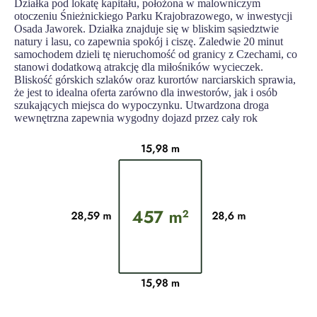
Działka pod lokatę kapitału, położona w malowniczym
otoczeniu Śnieżnickiego Parku Krajobrazowego, w inwestycji
Osada Jaworek. Działka znajduje się w bliskim sąsiedztwie
natury i lasu, co zapewnia spokój i ciszę. Zaledwie 20 minut
samochodem dzieli tę nieruchomość od granicy z Czechami, co
stanowi dodatkową atrakcję dla miłośników wycieczek.
Bliskość górskich szlaków oraz kurortów narciarskich sprawia,
że jest to idealna oferta zarówno dla inwestorów, jak i osób
szukających miejsca do wypoczynku. Utwardzona droga
wewnętrzna zapewnia wygodny dojazd przez cały rok