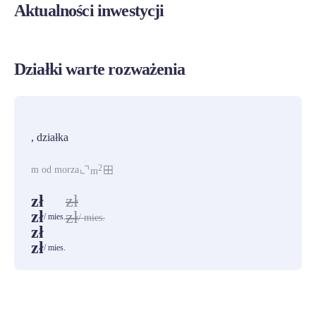
Aktualności inwestycji
Działki warte rozważenia
PROMOCJA
, działka
2
m od morza
m
zł
zł
zł
zł
/ mies.
/ mies.
zł
zł
/ mies.
ZOBACZ WSZYSTKIE