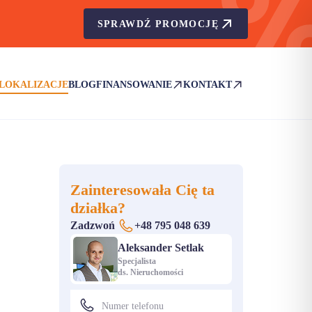
SPRAWDŹ PROMOCJĘ
LOKALIZACJE
BLOG
FINANSOWANIE
KONTAKT
(OTWIERA SIĘ W NOWEJ KARCIE)
(OTWIERA SIĘ W NOWEJ KA
Zainteresowała Cię ta
działka?
Zadzwoń
+48 795 048 639
Aleksander Setlak
Specjalista
ds. Nieruchomości