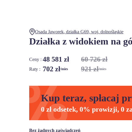
Osada Jaworek
, działka
G69
,
woj.
dolnośląskie
Działka z widokiem na gó
48 581 zł
60 726 zł
Ceny :
702 zł
921 zł
Raty :
/mies
/mies
Kup teraz, spłacaj pr
0 zł odsetek, 0% prowizji, 0 z
Bez żadnych zaświadczeń