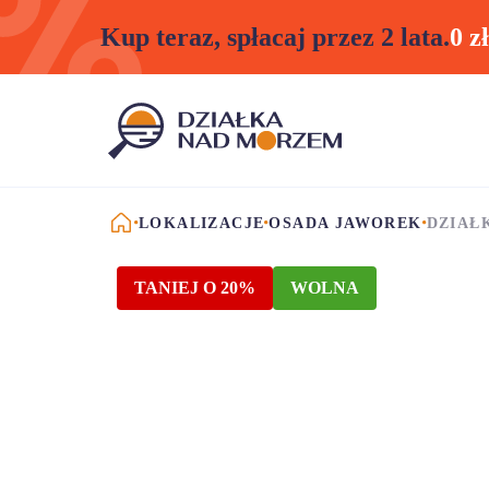
Kup teraz, spłacaj przez 2 lata.
0 z
STRONA GŁÓWNA
LOKALIZACJE
OSADA JAWOREK
DZIAŁ
TANIEJ O 20%
WOLNA