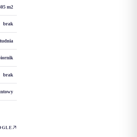
405
m2
brak
studnia
biornik
brak
untowy
OGLE