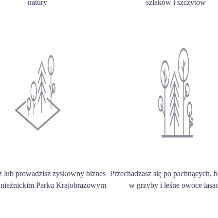
natury
szlaków i szczytów
z lub prowadzisz zyskowny biznes
Przechadzasz się po pachnących, 
Śnieżnickim Parku Krajobrazowym
w grzyby i leśne owoce lasa