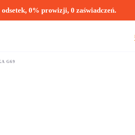
ł odsetek, 0% prowizji, 0 zaświadczeń.
KA G69