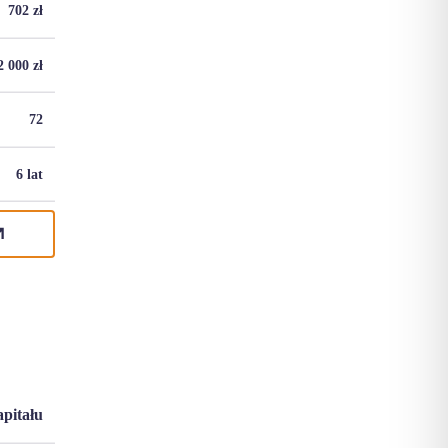
702
zł
2 000
zł
72
6 lat
apitału