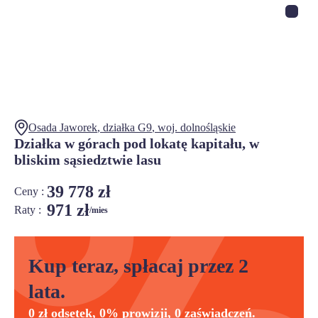
Osada Jaworek
, działka
G9
,
woj.
dolnośląskie
Działka w górach pod lokatę kapitału, w
bliskim sąsiedztwie lasu
39 778 zł
Ceny :
971 zł
Raty :
/mies
Kup teraz, spłacaj przez 2
lata.
0 zł odsetek, 0% prowizji, 0 zaświadczeń.