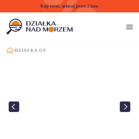
Kup teraz, spłacaj przez 2 lata.
STRONA GŁÓWNA
DZIAŁKA G9