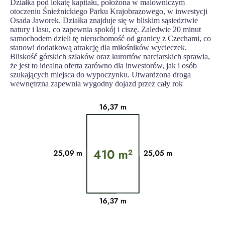
Działka pod lokatę kapitału, położona w malowniczym
otoczeniu Śnieżnickiego Parku Krajobrazowego, w inwestycji
Osada Jaworek. Działka znajduje się w bliskim sąsiedztwie
natury i lasu, co zapewnia spokój i ciszę. Zaledwie 20 minut
samochodem dzieli tę nieruchomość od granicy z Czechami, co
stanowi dodatkową atrakcję dla miłośników wycieczek.
Bliskość górskich szlaków oraz kurortów narciarskich sprawia,
że jest to idealna oferta zarówno dla inwestorów, jak i osób
szukających miejsca do wypoczynku. Utwardzona droga
wewnętrzna zapewnia wygodny dojazd przez cały rok