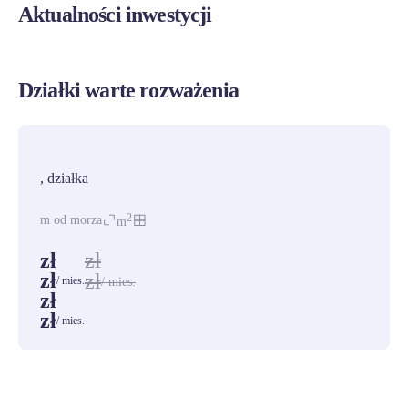
Aktualności inwestycji
Działki warte rozważenia
PROMOCJA
, działka
2
m od morza
m
zł
zł
zł
zł
/ mies.
/ mies.
zł
zł
/ mies.
ZOBACZ WSZYSTKIE