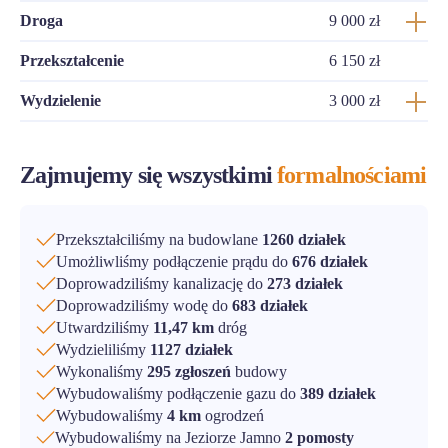
Droga
9 000 zł
Przekształcenie
6 150 zł
Wydzielenie
3 000 zł
Zajmujemy się wszystkimi
formalnościami
Przekształciliśmy na budowlane
1260 działek
Umożliwliśmy podłączenie prądu do
676 działek
Doprowadziliśmy kanalizację do
273 działek
Doprowadziliśmy wodę do
683 działek
Utwardziliśmy
11,47 km
dróg
Wydzieliliśmy
1127 działek
Wykonaliśmy
295 zgłoszeń
budowy
Wybudowaliśmy podłączenie gazu do
389 działek
Wybudowaliśmy
4 km
ogrodzeń
Wybudowaliśmy na Jeziorze Jamno
2 pomosty