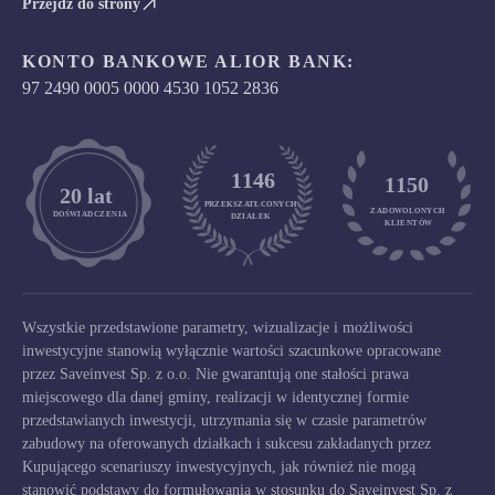
Przejdź do strony
KONTO BANKOWE ALIOR BANK:
97 2490 0005 0000 4530 1052 2836
1146
1150
	20 lat
PRZEKSZATŁCONYCH
ZADOWOLONYCH

DOŚWIADCZENIA
DZIAŁEK
KLIENTÓW
Wszystkie przedstawione parametry, wizualizacje i możliwości
inwestycyjne stanowią wyłącznie wartości szacunkowe opracowane
przez Saveinvest Sp. z o.o. Nie gwarantują one stałości prawa
miejscowego dla danej gminy, realizacji w identycznej formie
przedstawianych inwestycji, utrzymania się w czasie parametrów
zabudowy na oferowanych działkach i sukcesu zakładanych przez
Kupującego scenariuszy inwestycyjnych, jak również nie mogą
stanowić podstawy do formułowania w stosunku do Saveinvest Sp. z