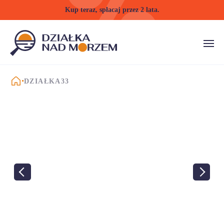
Kup teraz, spłacaj przez 2 lata.
STRONA GŁÓWNA
DZIAŁKA33