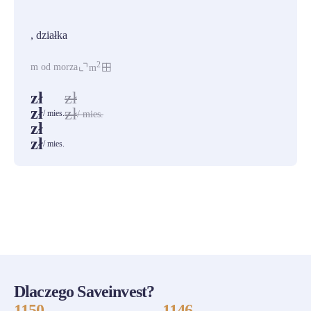
PROMOCJA
, działka
2
m od morza
m
zł
zł
zł
zł
/ mies.
/ mies.
zł
zł
/ mies.
ZOBACZ WSZYSTKIE
Dlaczego Saveinvest?
1150
1146