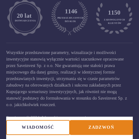
1146
1150
	20 lat
PRZEKSZATŁCONYCH
ZADOWOLONYCH

DOŚWIADCZENIA
DZIAŁEK
KLIENTÓW
Wszystkie przedstawione parametry, wizualizacje i możliwości
inwestycyjne stanowią wyłącznie wartości szacunkowe opracowane
przez Saveinvest Sp. z o.o. Nie gwarantują one stałości prawa
miejscowego dla danej gminy, realizacji w identycznej formie
przedstawianych inwestycji, utrzymania się w czasie parametrów
zabudowy na oferowanych działkach i sukcesu zakładanych przez
Kupującego scenariuszy inwestycyjnych, jak również nie mogą
stanowić podstawy do formułowania w stosunku do Saveinvest Sp. z
o.o. jakichkolwiek roszczeń.
Saveinvest © 2024. Wszystkie prawa zastrzeżone.
WIADOMOŚĆ
ZADZWOŃ
Deklaracja dostępności