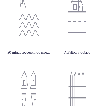
30 minut spacerem do morza
Asfaltowy dojazd