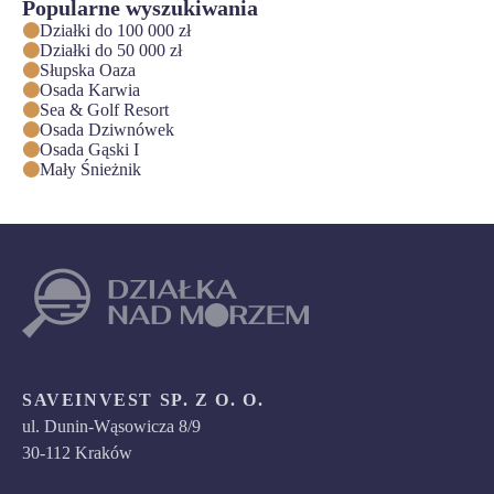
Popularne wyszukiwania
Działki do 100 000 zł
Działki do 50 000 zł
Słupska Oaza
Osada Karwia
Sea & Golf Resort
Osada Dziwnówek
Osada Gąski I
Mały Śnieżnik
SAVEINVEST SP. Z O. O.
ul. Dunin-Wąsowicza 8/9
30-112 Kraków