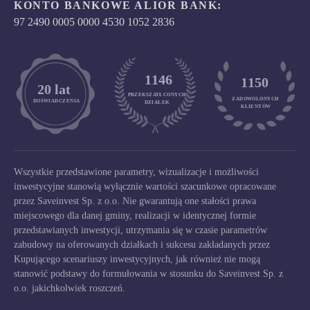
KONTO BANKOWE ALIOR BANK:
97 2490 0005 0000 4530 1052 2836
1146
1150
	20 lat
PRZEKSZATŁCONYCH
ZADOWOLONYCH

DOŚWIADCZENIA
DZIAŁEK
KLIENTÓW
Wszystkie przedstawione parametry, wizualizacje i możliwości
inwestycyjne stanowią wyłącznie wartości szacunkowe opracowane
przez Saveinvest Sp. z o.o. Nie gwarantują one stałości prawa
miejscowego dla danej gminy, realizacji w identycznej formie
przedstawianych inwestycji, utrzymania się w czasie parametrów
zabudowy na oferowanych działkach i sukcesu zakładanych przez
Kupującego scenariuszy inwestycyjnych, jak również nie mogą
stanowić podstawy do formułowania w stosunku do Saveinvest Sp. z
o.o. jakichkolwiek roszczeń.