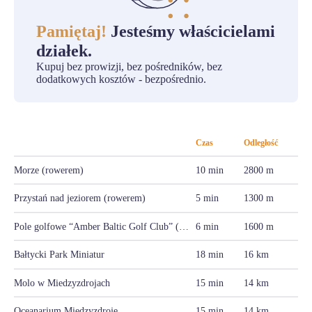
Pamiętaj!
Jesteśmy właścicielami
działek.
Kupuj bez prowizji, bez pośredników, bez
dodatkowych kosztów - bezpośrednio.
Czas
Odległość
Morze (rowerem)
10 min
2800 m
Przystań nad jeziorem (rowerem)
5 min
1300 m
Pole golfowe “Amber Baltic Golf Club” (rowerem)
6 min
1600 m
Bałtycki Park Miniatur
18 min
16 km
Molo w Miedzyzdrojach
15 min
14 km
Oceanarium Miedzyzdroje
15 min
14 km