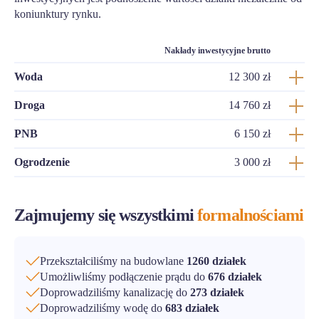
koniunktury rynku.
Nakłady inwestycyjne brutto
Woda
12 300 zł
Droga
14 760 zł
PNB
6 150 zł
Ogrodzenie
3 000 zł
Zajmujemy się wszystkimi
formalnościami
Przekształciliśmy na budowlane
1260 działek
Umożliwliśmy podłączenie prądu do
676 działek
Doprowadziliśmy kanalizację do
273 działek
Doprowadziliśmy wodę do
683 działek