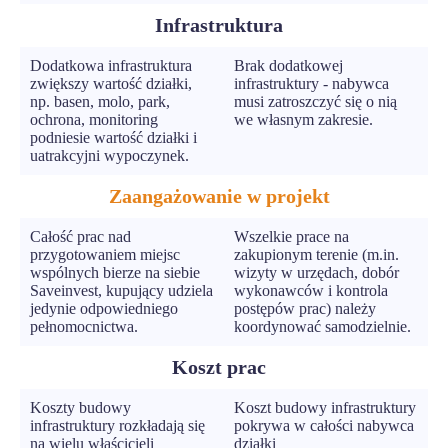
Infrastruktura
Dodatkowa infrastruktura
Brak dodatkowej
zwiększy wartość działki,
infrastruktury - nabywca
np. basen, molo, park,
musi zatroszczyć się o nią
ochrona, monitoring
we własnym zakresie.
podniesie wartość działki i
uatrakcyjni wypoczynek.
Zaangażowanie w projekt
Całość prac nad
Wszelkie prace na
przygotowaniem miejsc
zakupionym terenie (m.in.
wspólnych bierze na siebie
wizyty w urzędach, dobór
Saveinvest, kupujący udziela
wykonawców i kontrola
jedynie odpowiedniego
postępów prac) należy
pełnomocnictwa.
koordynować samodzielnie.
Koszt prac
Koszty budowy
Koszt budowy infrastruktury
infrastruktury rozkładają się
pokrywa w całości nabywca
na wielu właścicieli
działki