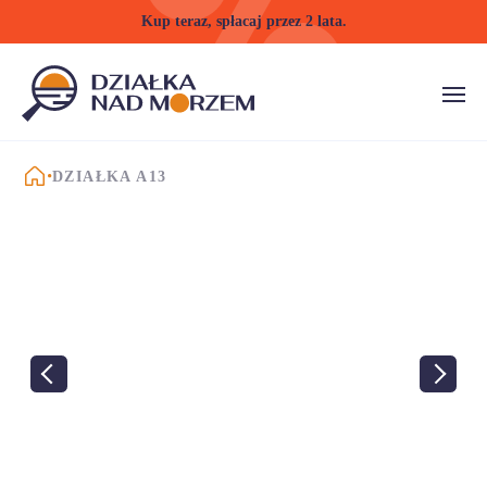
Kup teraz, spłacaj przez 2 lata.
STRONA GŁÓWNA
DZIAŁKA A13