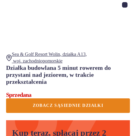
Sea & Golf Resort Wolin
, działka
A13
,
woj.
zachodniopomorskie
Działka budowlana 5 minut rowerem do
przystani nad jeziorem, w trakcie
przekształcenia
Sprzedana
ZOBACZ SĄSIEDNIE DZIAŁKI
Kup teraz, spłacaj przez 2