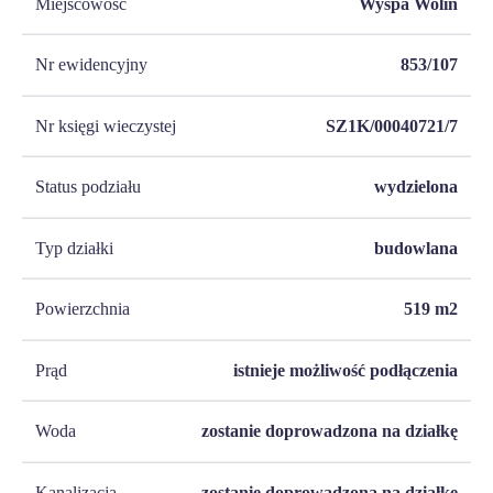
Miejscowość
Wyspa Wolin
Nr ewidencyjny
853/107
Nr księgi wieczystej
SZ1K/00040721/7
Status podziału
wydzielona
Typ działki
budowlana
Powierzchnia
519
m2
Prąd
istnieje możliwość podłączenia
Woda
zostanie doprowadzona na działkę
Kanalizacja
zostanie doprowadzona na działkę