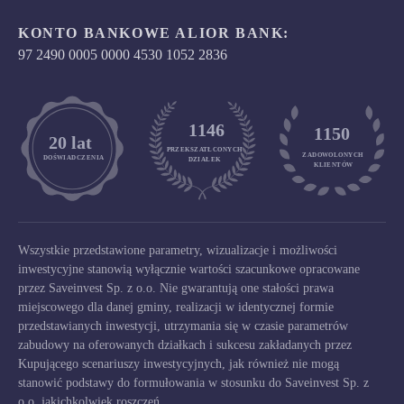
KONTO BANKOWE ALIOR BANK:
97 2490 0005 0000 4530 1052 2836
1146
1150
	20 lat
PRZEKSZATŁCONYCH
ZADOWOLONYCH

DOŚWIADCZENIA
DZIAŁEK
KLIENTÓW
Wszystkie przedstawione parametry, wizualizacje i możliwości
inwestycyjne stanowią wyłącznie wartości szacunkowe opracowane
przez Saveinvest Sp. z o.o. Nie gwarantują one stałości prawa
miejscowego dla danej gminy, realizacji w identycznej formie
przedstawianych inwestycji, utrzymania się w czasie parametrów
zabudowy na oferowanych działkach i sukcesu zakładanych przez
Kupującego scenariuszy inwestycyjnych, jak również nie mogą
stanowić podstawy do formułowania w stosunku do Saveinvest Sp. z
o.o. jakichkolwiek roszczeń.