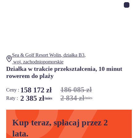
Sea & Golf Resort Wolin
, działka
B3
,
woj.
zachodniopomorskie
Działka w trakcie przekształcenia, 10 minut
rowerem do plaży
186 085 zł
158 172 zł
Ceny :
2 834 zł
2 385 zł
Raty :
/mies
/mies
Kup teraz, spłacaj przez 2
lata.