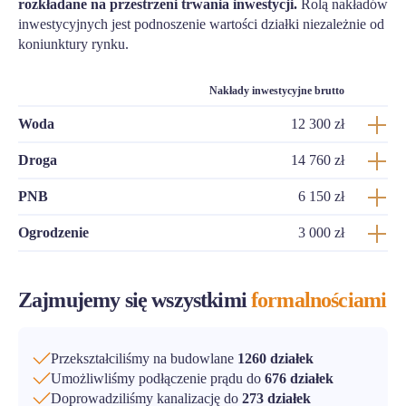
rozkładane na przestrzeni trwania inwestycji.
Rolą nakładów
inwestycyjnych jest podnoszenie wartości działki niezależnie od
koniunktury rynku.
Nakłady inwestycyjne brutto
Woda
12 300 zł
Droga
14 760 zł
PNB
6 150 zł
Ogrodzenie
3 000 zł
Zajmujemy się wszystkimi
formalnościami
Przekształciliśmy na budowlane
1260 działek
Umożliwliśmy podłączenie prądu do
676 działek
Doprowadziliśmy kanalizację do
273 działek