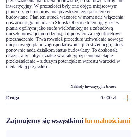
przekształcenia na działki budowlane, co stanowi istotny atut
inwestycyjny. W przeszłości były one objęte miejscowym
planem zagospodarowania przestrzennego jako tereny
budowlane. Plan ten utracił ważność w momencie włączenia
obszaru do granic miasta Słupsk.Obecnie teren ujęty jest w
planie ogólnym jako strefa wielofunkcyjna z zabudową
mieszkaniową jednorodzinną, co potwierdza jego docelowe
przeznaczenie. Trwa również procedura uchwalenia nowego
miejscowego planu zagospodarowania przestrzennego, który
ponownie nada działkom status budowlany. To doskonała
okazja, aby nabyć działkę w atrakcyjnej cenie na etapie
przekształcenia – z dużym potencjałem wzrostu wartości w
niedalekiej przyszłości.
Nakłady inwestycyjne brutto
Droga
9 000 zł
Zajmujemy się wszystkimi
formalnościami