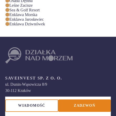
Osada Dębina
Leśne Zacisze
Sea & Golf Resort
Enklawa Morska
Enklawa Jarosławiec
Enklawa Dziwnówek
SAVEINVEST SP. Z O. O.
ul. Dunin-Wąsowicza 8/9
30-112 Kraków
NIP: 513-023-27-86
WIADOMOŚĆ
ZADZWOŃ
REGON: 122592718
KRS: 0000427274