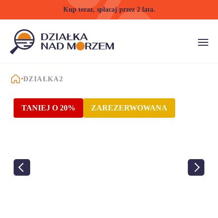
Kup teraz, spłacaj przez 2 lata.
STRONA GŁÓWNA
DZIAŁKA2
TANIEJ O 20%
ZAREZERWOWANA