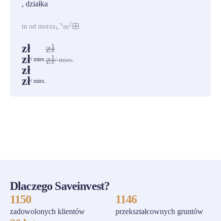
, działka
2
m od morza
m
zł
zł
zł
zł
/ mies.
/ mies.
zł
zł
/ mies.
ZOBACZ WSZYSTKIE
Dlaczego Saveinvest?
1150
1146
zadowolonych klientów
przekształcownych gruntów