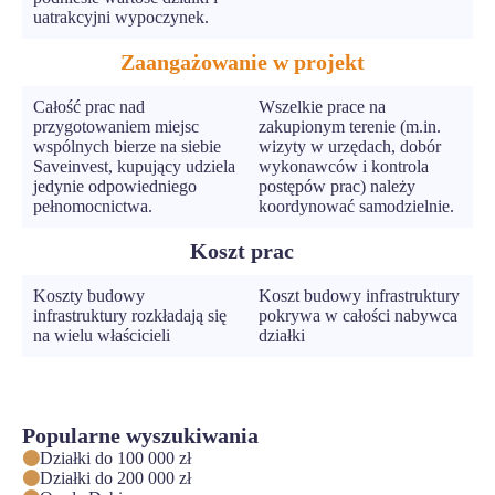
uatrakcyjni wypoczynek.
Zaangażowanie w projekt
Całość prac nad
Wszelkie prace na
przygotowaniem miejsc
zakupionym terenie (m.in.
wspólnych bierze na siebie
wizyty w urzędach, dobór
Saveinvest, kupujący udziela
wykonawców i kontrola
jedynie odpowiedniego
postępów prac) należy
pełnomocnictwa.
koordynować samodzielnie.
Koszt prac
Koszty budowy
Koszt budowy infrastruktury
infrastruktury rozkładają się
pokrywa w całości nabywca
na wielu właścicieli
działki
Popularne wyszukiwania
Działki do 100 000 zł
Działki do 200 000 zł